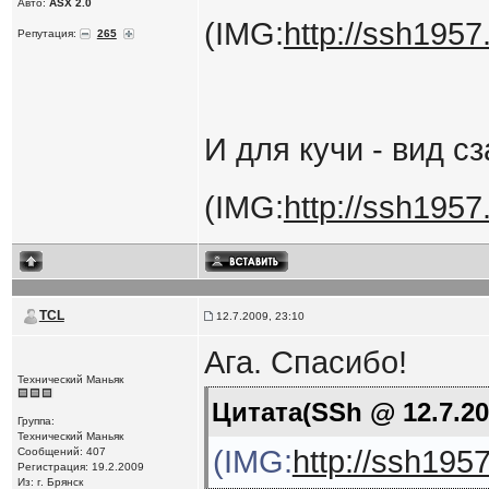
Авто:
ASX 2.0
(IMG:
http://ssh1957.
Репутация:
265
И для кучи - вид с
(IMG:
http://ssh1957
TCL
12.7.2009, 23:10
Ага. Спасибо!
Технический Маньяк
Цитата(SSh @ 12.7.20
Группа:
Технический Маньяк
(IMG:
http://ssh1957
Сообщений: 407
Регистрация: 19.2.2009
Из: г. Брянск