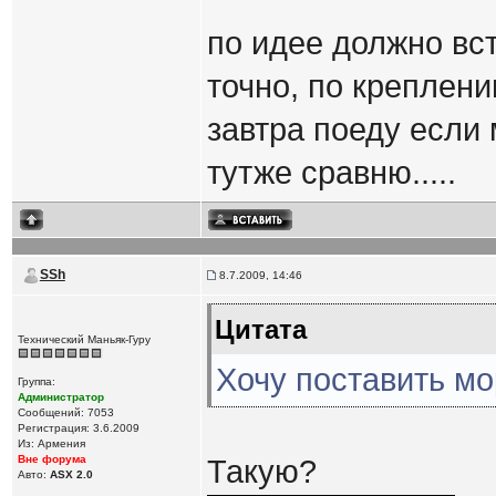
по идее должно вст
точно, по креплени
завтра поеду если
тутже сравню.....
SSh
8.7.2009, 14:46
Цитата
Технический Маньяк-Гуру
Хочу поставить м
Группа:
Администратор
Сообщений: 7053
Регистрация: 3.6.2009
Из: Армения
Вне форума
Такую?
Авто:
ASX 2.0