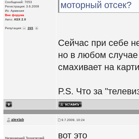
моторный отсек?
Сообщений: 7053
Регистрация: 3.6.2009
Из: Армения
Вне форума
Авто:
ASX 2.0
Репутация:
265
Сейчас при себе не
но в любом случае
смахивает на карти
P.S. Что за "телеви
alexlab
9.7.2009, 10:24
вот это
Начинающий Технический