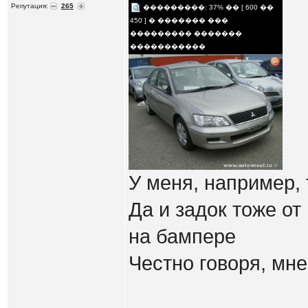
Репутация:
265
���������: 37% �� [ 600 ��
450 ] � ������� ���
��������� �������
�����������
У меня, например, 
Да и задок тоже от
на бампере
Честно говоря, мн