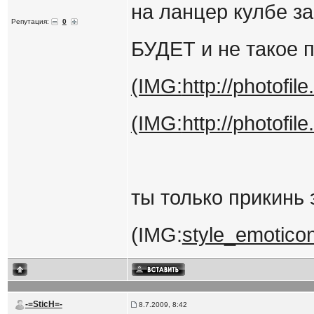
на ланцер кулбе за
Репутация:
0
БУДЕТ и не такое 
(IMG:
http://photofi
(IMG:
http://photofi
ты только прикинь
(IMG:
style_emoticon
-=SticH=-
8.7.2009, 8:42