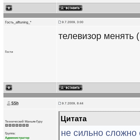
Гость_alftuning_*
9.7.2009, 3:00
телевизор менять 
Гости
SSh
9.7.2009, 8:44
Цитата
Технический Маньяк-Гуру
не сильно сложно 
Группа:
Администратор