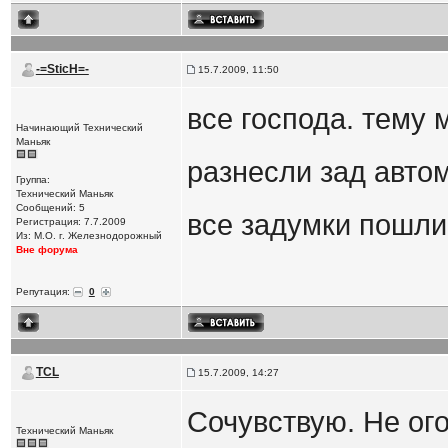
-=SticH=-
15.7.2009, 11:50
все господа. тему 
Начинающий Технический
Маньяк
разнесли зад автом
Группа:
Технический Маньяк
Сообщений: 5
все задумки пошли 
Регистрация: 7.7.2009
Из: М.О. г. Железнодорожный
Вне форума
Репутация:
0
TCL
15.7.2009, 14:27
Сочувствую. Не ого
Технический Маньяк