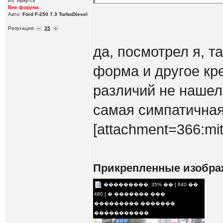
Из: Иркутск
Вне форума
Авто:
Ford F-250 7.3 TurboDiesel
Репутация:
35
да, посмотрел я, т
форма и другое кр
различий не нашел.
самая симпатичная
[attachment=366:mit
Прикрепленные изобра
���������: 35% �� [ 640 ��
480 ] � ������� ���
��������� �������
�����������