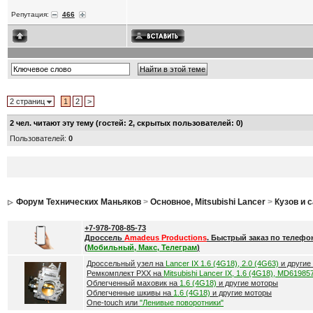
Репутация:
466
2 страниц
1
2
>
2
чел. читают эту тему (гостей: 2, скрытых пользователей: 0)
Пользователей:
0
Форум Технических Маньяков
>
Основное, Mitsubishi Lancer
>
Кузов и 
+7-978-708-85-73
Дроссель
Amadeus Productions
. Быстрый заказ по телефо
(
Мобильный, Макс, Телеграм
)
Дроссельный узел на
Lancer IX 1.6 (4G18), 2.0 (4G63)
и другие
Ремкомплект РХХ на
Mitsubishi Lancer IX, 1.6 (4G18), MD61985
Облегченный маховик на
1.6 (4G18)
и другие моторы
Облегченные шкивы на
1.6 (4G18)
и другие моторы
One-touch или
"Ленивые поворотники"