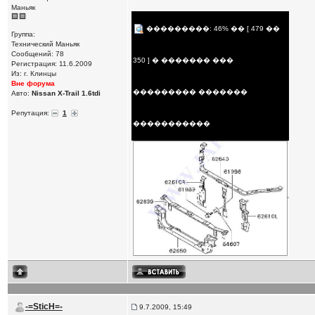
Маньяк
���������: 46% �� [ 479 ��
Группа:
Технический Маньяк
Сообщений: 78
350 ] � ������� ���
Регистрация: 11.6.2009
Из: г. Клинцы
Вне форума
��������� �������
Авто:
Nissan X-Trail 1.6tdi
Репутация:
1
�����������
-=SticH=-
9.7.2009, 15:49