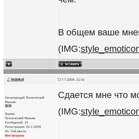
В общем ваше мнен
(IMG:
style_emoticons
ledokol
7.7.2009, 21:01
Сдается мне что м
Начинающий Технический
Маньяк
(IMG:
style_emoticon
Группа:
Технический Маньяк
Сообщений: 15
Регистрация: 20.2.2009
Из: Спб,Центр
Вне форума