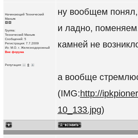
ну вообщем понял, 
Начинающий Технический
Маньяк
и ладно, поменяем.
Группа:
Технический Маньяк
Сообщений: 5
камней не возникл
Регистрация: 7.7.2009
Из: М.О. г. Железнодорожный
Вне форума
Репутация:
0
а вообще стремлюс
(IMG:
http://ipkpion
10_133.jpg
)