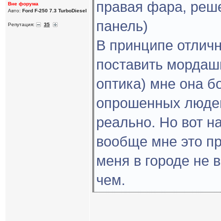
правая фара, реш
Вне форума
Авто:
Ford F-250 7.3 TurboDiesel
панель)
Репутация:
35
В принципе отличн
поставить мордашк
оптика) мне она б
опрошенных людей
реально. Но вот н
вообще мне это пр
меня в городе не в
чем.