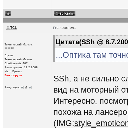
TCL
9.7.2009, 2:42
Цитата(SSh @ 8.7.200
Технический Маньяк
...Оптика там точн
Группа:
Технический Маньяк
Сообщений: 407
Регистрация: 19.2.2009
Из: г. Брянск
Вне форума
SSh, а не сильно 
вид на моторный о
Репутация:
0
Интересно, посмот
похожа на лансер
(IMG:
style_emoticons