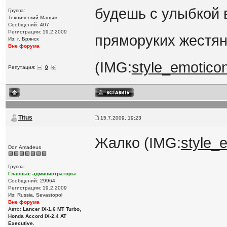
будешь с улыбкой 
Группа:
Технический Маньяк
Сообщений: 407
Регистрация: 19.2.2009
пряморуких жестя
Из: г. Брянск
Вне форума
(IMG:
style_emoticon
Репутация:
0
Titus
15.7.2009, 19:23
Жалко (IMG:
style_e
Don Amadeus
Группа:
Главные администраторы
Сообщений: 29964
Регистрация: 19.2.2009
Из: Russia, Sevastopol
Вне форума
Авто:
Lancer IX-1.6 MT Turbo,
Honda Accord IX-2.4 AT
Executive.