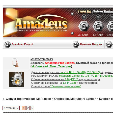
32 Kbps
64 Kbps
128 
Amadeus Project
Правила Форума
+7-978-708-85-73
Дроссель
Amadeus Productions
. Быстрый заказ по телефо
(
Мобильный, Макс, Телеграм
)
Дроссельный узел на
Lancer IX 1.6 (4G18), 2.0 (4G63)
и другие
Ремкомплект РХХ на
Mitsubishi Lancer IX, 1.6 (4G18), MD61985
Облегченный маховик на
1.6 (4G18)
и другие моторы
Облегченные шкивы на
1.6 (4G18)
и другие моторы
One-touch или
"Ленивые поворотники"
Форум Технических Маньяков
>
Основное, Mitsubishi Lancer
>
Кузов и 
2 страниц
1
2
>