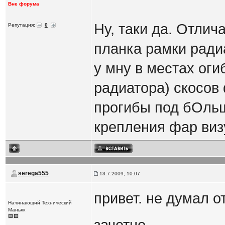
Вне форума
Ну, таки да. Отлич
Репутация:
0
планка рамки радиа
у мну в местах оги
радиатора) скосов
прогибы под бОльш
крепления фар виз
serega555
13.7.2009, 10:07
привет. не думал о
Начинающий Технический
Маньяк