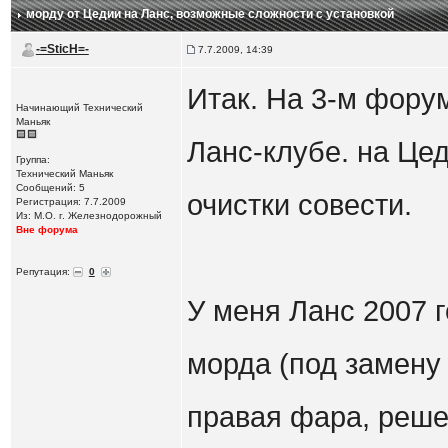
морду от Цедии на Ланс
, возможные сложности с установкой
-=SticH=-
7.7.2009, 14:39
Итак. На 3-м фору
Начинающий Технический
Маньяк
Ланс-клубе. на Цед
Группа:
Технический Маньяк
Сообщений: 5
очистки совести.
Регистрация: 7.7.2009
Из: М.О. г. Железнодорожный
Вне форума
Репутация:
0
У меня Ланс 2007 г
морда (под замену 
правая фара, реше