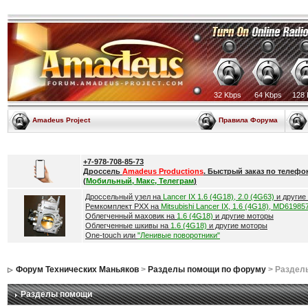
32 Kbps
64 Kbps
128 
Amadeus Project
Правила Форума
+7-978-708-85-73
Дроссель
Amadeus Productions
. Быстрый заказ по телефо
(
Мобильный, Макс, Телеграм
)
Дроссельный узел на
Lancer IX 1.6 (4G18), 2.0 (4G63)
и другие
Ремкомплект РХХ на
Mitsubishi Lancer IX, 1.6 (4G18), MD61985
Облегченный маховик на
1.6 (4G18)
и другие моторы
Облегченные шкивы на
1.6 (4G18)
и другие моторы
One-touch или
"Ленивые поворотники"
Форум Технических Маньяков
>
Разделы помощи по форуму
> Раздел
Разделы помощи