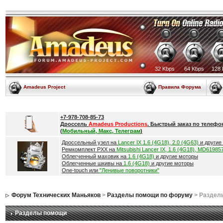
32 Kbps
64 Kbps
128 
Amadeus Project
Правила Форума
+7-978-708-85-73
Дроссель
Amadeus Productions
. Быстрый заказ по телефо
(
Мобильный, Макс, Телеграм
)
Дроссельный узел на
Lancer IX 1.6 (4G18), 2.0 (4G63)
и другие
Ремкомплект РХХ на
Mitsubishi Lancer IX, 1.6 (4G18), MD61985
Облегченный маховик на
1.6 (4G18)
и другие моторы
Облегченные шкивы на
1.6 (4G18)
и другие моторы
One-touch или
"Ленивые поворотники"
Форум Технических Маньяков
>
Разделы помощи по форуму
> Раздел
Разделы помощи