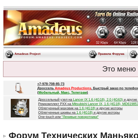
32 Kbps
64 Kbps
128 
Amadeus Project
Правила Форума
Это меню
+7-978-708-85-73
Дроссель
Amadeus Productions
. Быстрый заказ по телефо
(
Мобильный, Макс, Телеграм
)
Дроссельный узел на
Lancer IX 1.6 (4G18), 2.0 (4G63)
и другие
Ремкомплект РХХ на
Mitsubishi Lancer IX, 1.6 (4G18), MD61985
Облегченный маховик на
1.6 (4G18)
и другие моторы
Облегченные шкивы на
1.6 (4G18)
и другие моторы
One-touch или
"Ленивые поворотники"
Форум Технических Маньяк