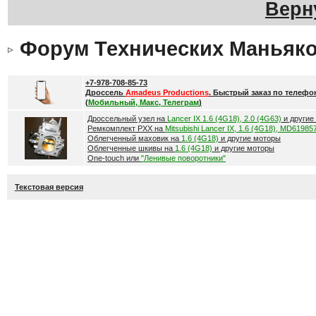
Верн
Форум Технических Маньяк
+7-978-708-85-73
Дроссель
Amadeus Productions
. Быстрый заказ по телефо
(
Мобильный, Макс, Телеграм
)
Дроссельный узел на
Lancer IX 1.6 (4G18), 2.0 (4G63)
и другие
Ремкомплект РХХ на
Mitsubishi Lancer IX, 1.6 (4G18), MD61985
Облегченный маховик на
1.6 (4G18)
и другие моторы
Облегченные шкивы на
1.6 (4G18)
и другие моторы
One-touch или
"Ленивые поворотники"
Текстовая версия