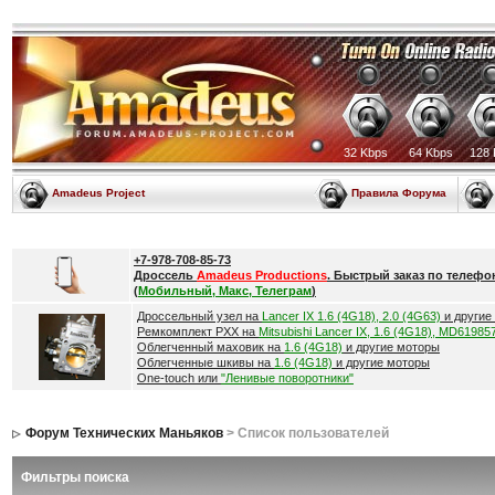
32 Kbps
64 Kbps
128 
Amadeus Project
Правила Форума
+7-978-708-85-73
Дроссель
Amadeus Productions
. Быстрый заказ по телефо
(
Мобильный, Макс, Телеграм
)
Дроссельный узел на
Lancer IX 1.6 (4G18), 2.0 (4G63)
и другие
Ремкомплект РХХ на
Mitsubishi Lancer IX, 1.6 (4G18), MD61985
Облегченный маховик на
1.6 (4G18)
и другие моторы
Облегченные шкивы на
1.6 (4G18)
и другие моторы
One-touch или
"Ленивые поворотники"
Форум Технических Маньяков
> Список пользователей
Фильтры поиска