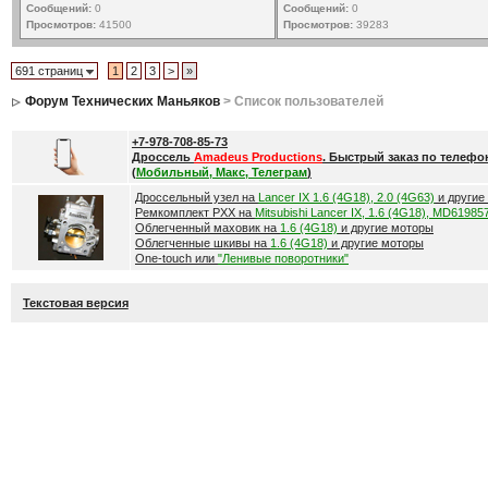
Сообщений:
0
Сообщений:
0
Просмотров:
41500
Просмотров:
39283
691 страниц
1
2
3
>
»
Форум Технических Маньяков
> Список пользователей
+7-978-708-85-73
Дроссель
Amadeus Productions
. Быстрый заказ по телефо
(
Мобильный, Макс, Телеграм
)
Дроссельный узел на
Lancer IX 1.6 (4G18), 2.0 (4G63)
и другие
Ремкомплект РХХ на
Mitsubishi Lancer IX, 1.6 (4G18), MD61985
Облегченный маховик на
1.6 (4G18)
и другие моторы
Облегченные шкивы на
1.6 (4G18)
и другие моторы
One-touch или
"Ленивые поворотники"
Текстовая версия