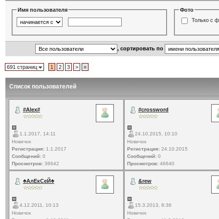
Имя пользователя
Фото
Только с 
, сортировать по
691 страниц
1
2
3
>
»
Список пользователей
#Alex#
#crossword
1.1.2017, 14:11
24.10.2015, 10:10
Новичок
Новичок
Регистрация:
1.1.2017
Регистрация:
24.10.2015
Сообщений:
0
Сообщений:
0
Просмотров:
36642
Просмотров:
46640
♣АлЕкСеЙ♣
&rew
4.12.2011, 10:13
15.3.2013, 8:36
Новичок
Новичок