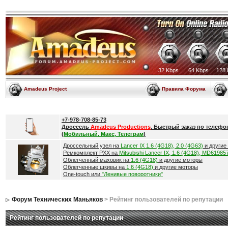
32 Kbps
64 Kbps
128 
Amadeus Project
Правила Форума
+7-978-708-85-73
Дроссель
Amadeus Productions
. Быстрый заказ по телефо
(
Мобильный, Макс, Телеграм
)
Дроссельный узел на
Lancer IX 1.6 (4G18), 2.0 (4G63)
и другие
Ремкомплект РХХ на
Mitsubishi Lancer IX, 1.6 (4G18), MD61985
Облегченный маховик на
1.6 (4G18)
и другие моторы
Облегченные шкивы на
1.6 (4G18)
и другие моторы
One-touch или
"Ленивые поворотники"
Форум Технических Маньяков
> Рейтинг пользователей по репутации
Рейтинг пользователей по репутации