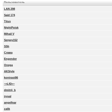
Пользователь
LAN 298
Said 174
Titus
NightPoisk
Mihail V
Sergey152
SSh
Слава
Engender
Onega
AKStyle
kontrast86
~=LfD=~
dmitrij_b
tryval
angelfear
zalik