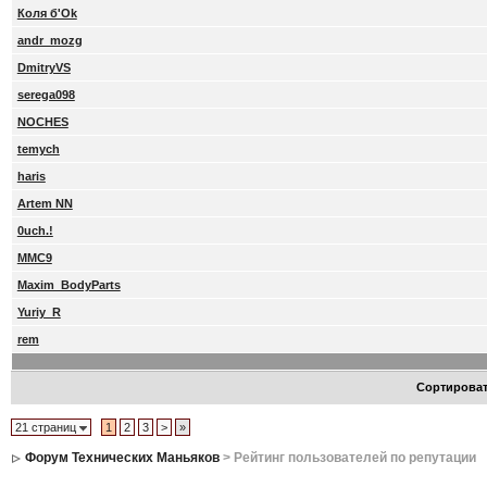
Коля б'Ok
andr_mozg
DmitryVS
serega098
NOCHES
temych
haris
Artem NN
0uch.!
MMC9
Maxim_BodyParts
Yuriy_R
rem
Сортирова
21 страниц
1
2
3
>
»
Форум Технических Маньяков
> Рейтинг пользователей по репутации