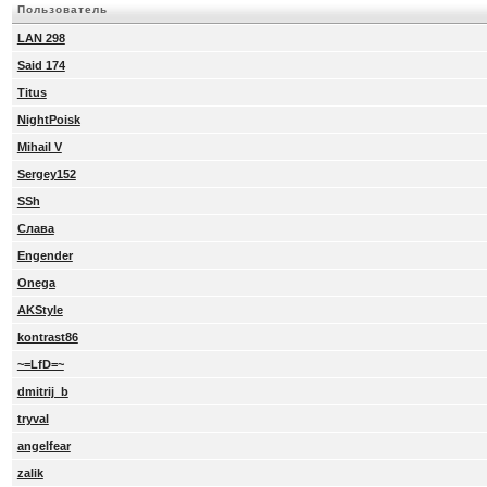
Пользователь
LAN 298
Said 174
Titus
NightPoisk
Mihail V
Sergey152
SSh
Слава
Engender
Onega
AKStyle
kontrast86
~=LfD=~
dmitrij_b
tryval
angelfear
zalik