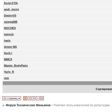
Коля б'Ok
andr_mozg
DmitryVS
serega098
NOCHES
temych
haris
Artem NN
0uch.!
MMC9
Maxim_BodyParts
Yuriy_R
rem
Сортирова
21 страниц
1
2
3
>
»
Форум Технических Маньяков
> Рейтинг пользователей по репутации