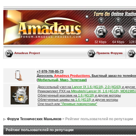
32 Kbps
64 Kbps
128 
Amadeus Project
Правила Форума
+7-978-708-85-73
Дроссель
Amadeus Productions
. Быстрый заказ по телефо
(
Мобильный, Макс, Телеграм
)
Дроссельный узел на
Lancer IX 1.6 (4G18), 2.0 (4G63)
и другие
Ремкомплект РХХ на
Mitsubishi Lancer IX, 1.6 (4G18), MD61985
Облегченный маховик на
1.6 (4G18)
и другие моторы
Облегченные шкивы на
1.6 (4G18)
и другие моторы
One-touch или
"Ленивые поворотники"
Форум Технических Маньяков
> Рейтинг пользователей по репутации
Рейтинг пользователей по репутации