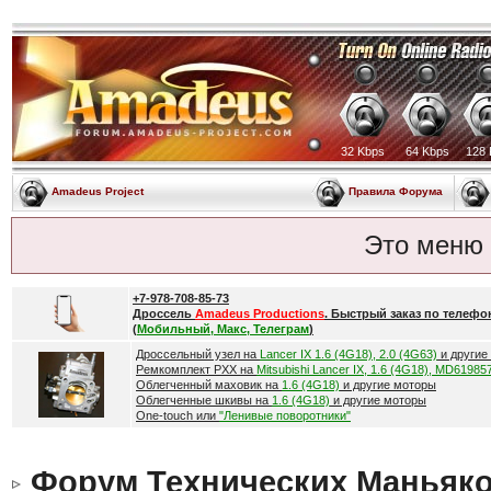
32 Kbps
64 Kbps
128 
Amadeus Project
Правила Форума
Это меню
+7-978-708-85-73
Дроссель
Amadeus Productions
. Быстрый заказ по телефо
(
Мобильный, Макс, Телеграм
)
Дроссельный узел на
Lancer IX 1.6 (4G18), 2.0 (4G63)
и другие
Ремкомплект РХХ на
Mitsubishi Lancer IX, 1.6 (4G18), MD61985
Облегченный маховик на
1.6 (4G18)
и другие моторы
Облегченные шкивы на
1.6 (4G18)
и другие моторы
One-touch или
"Ленивые поворотники"
Форум Технических Маньяк