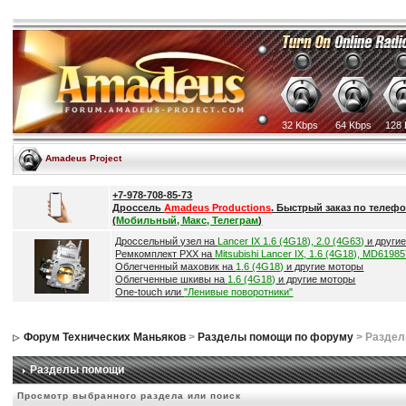
32 Kbps
64 Kbps
128 
Amadeus Project
+7-978-708-85-73
Дроссель
Amadeus Productions
. Быстрый заказ по телефо
(
Мобильный, Макс, Телеграм
)
Дроссельный узел на
Lancer IX 1.6 (4G18), 2.0 (4G63)
и други
Ремкомплект РХХ на
Mitsubishi Lancer IX, 1.6 (4G18), MD6198
Облегченный маховик на
1.6 (4G18)
и другие моторы
Облегченные шкивы на
1.6 (4G18)
и другие моторы
One-touch или
"Ленивые поворотники"
Форум Технических Маньяков
>
Разделы помощи по форуму
> Разде
Разделы помощи
Просмотр выбранного раздела или поиск