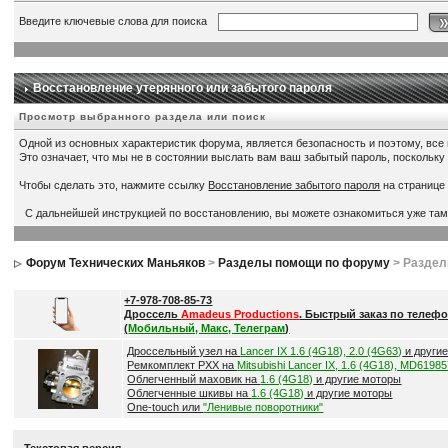
Введите ключевые слова для поиска
Восстановление утерянного или забытого пароля
Просмотр выбранного раздела или поиск
Одной из основных характеристик форума, является безопасность и поэтому, все
Это означает, что мы не в состоянии выслать вам ваш забытый пароль, поскольку
Чтобы сделать это, нажмите ссылку
Восстановление забытого пароля
на странице
С дальнейшей инструкцией по восстановлению, вы можете ознакомиться уже там
Форум Технических Маньяков
>
Разделы помощи по форуму
> Разде
+7-978-708-85-73
Дроссель
Amadeus Productions
. Быстрый заказ по телефо
(
Мобильный, Макс, Телеграм
)
Дроссельный узел на
Lancer IX 1.6 (4G18), 2.0 (4G63)
и други
Ремкомплект РХХ на
Mitsubishi Lancer IX, 1.6 (4G18), MD6198
Облегченный маховик на
1.6 (4G18)
и другие моторы
Облегченные шкивы на
1.6 (4G18)
и другие моторы
One-touch или
"Ленивые поворотники"