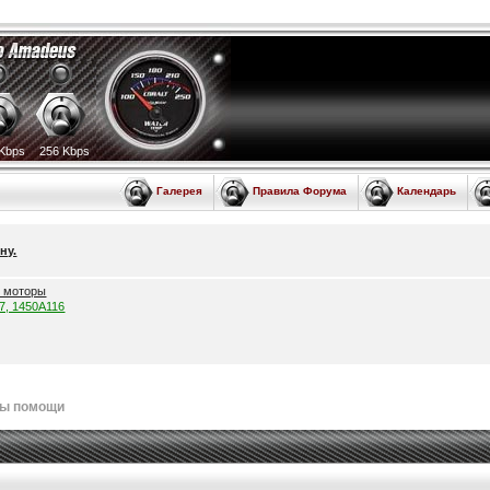
Kbps
256 Kbps
Галерея
Правила Форума
Календарь
ну.
е моторы
57, 1450A116
лы помощи