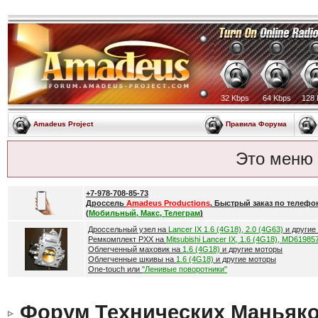
32 Kbps
64 Kbps
128 
Amadeus Project
Правила Форума
Это меню
+7-978-708-85-73
Дроссель
Amadeus Productions
. Быстрый заказ по телефо
(
Мобильный, Макс, Телеграм
)
Дроссельный узел на
Lancer IX 1.6 (4G18), 2.0 (4G63)
и другие
Ремкомплект РХХ на
Mitsubishi Lancer IX, 1.6 (4G18), MD61985
Облегченный маховик на
1.6 (4G18)
и другие моторы
Облегченные шкивы на
1.6 (4G18)
и другие моторы
One-touch или
"Ленивые поворотники"
Форум Технических Маньяк