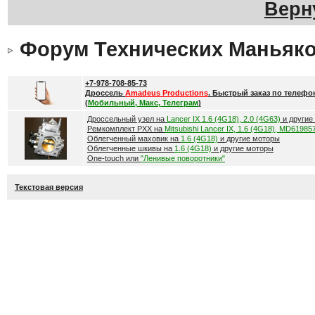
Верн
Форум Технических Маньяк
+7-978-708-85-73
Дроссель
Amadeus Productions
. Быстрый заказ по телефо
(
Мобильный, Макс, Телеграм
)
Дроссельный узел на
Lancer IX 1.6 (4G18), 2.0 (4G63)
и другие
Ремкомплект РХХ на
Mitsubishi Lancer IX, 1.6 (4G18), MD61985
Облегченный маховик на
1.6 (4G18)
и другие моторы
Облегченные шкивы на
1.6 (4G18)
и другие моторы
One-touch или
"Ленивые поворотники"
Текстовая версия