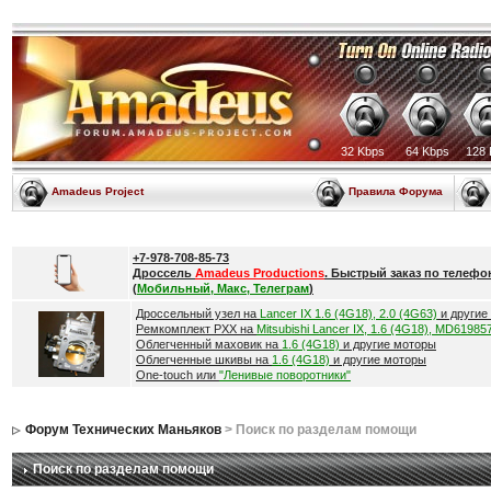
32 Kbps
64 Kbps
128 
Amadeus Project
Правила Форума
+7-978-708-85-73
Дроссель
Amadeus Productions
. Быстрый заказ по телефо
(
Мобильный, Макс, Телеграм
)
Дроссельный узел на
Lancer IX 1.6 (4G18), 2.0 (4G63)
и другие
Ремкомплект РХХ на
Mitsubishi Lancer IX, 1.6 (4G18), MD61985
Облегченный маховик на
1.6 (4G18)
и другие моторы
Облегченные шкивы на
1.6 (4G18)
и другие моторы
One-touch или
"Ленивые поворотники"
Форум Технических Маньяков
> Поиск по разделам помощи
Поиск по разделам помощи