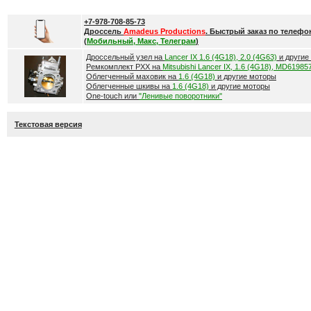
+7-978-708-85-73
Дроссель
Amadeus Productions
. Быстрый заказ по телефо
(
Мобильный, Макс, Телеграм
)
Дроссельный узел на
Lancer IX 1.6 (4G18), 2.0 (4G63)
и другие
Ремкомплект РХХ на
Mitsubishi Lancer IX, 1.6 (4G18), MD61985
Облегченный маховик на
1.6 (4G18)
и другие моторы
Облегченные шкивы на
1.6 (4G18)
и другие моторы
One-touch или
"Ленивые поворотники"
Текстовая версия