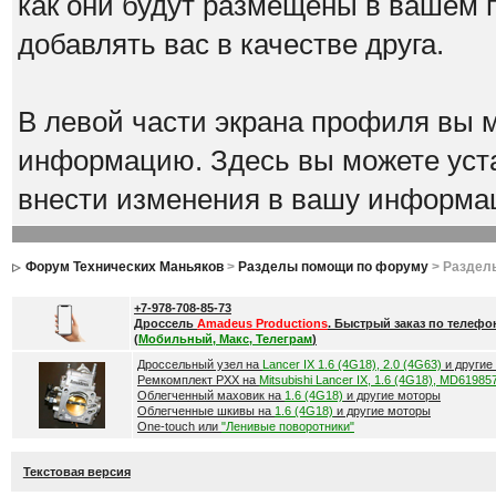
как они будут размещены в вашем 
добавлять вас в качестве друга.
В левой части экрана профиля вы 
информацию. Здесь вы можете уста
внести изменения в вашу информа
Форум Технических Маньяков
>
Разделы помощи по форуму
> Раздел
+7-978-708-85-73
Дроссель
Amadeus Productions
. Быстрый заказ по телефо
(
Мобильный, Макс, Телеграм
)
Дроссельный узел на
Lancer IX 1.6 (4G18), 2.0 (4G63)
и другие
Ремкомплект РХХ на
Mitsubishi Lancer IX, 1.6 (4G18), MD61985
Облегченный маховик на
1.6 (4G18)
и другие моторы
Облегченные шкивы на
1.6 (4G18)
и другие моторы
One-touch или
"Ленивые поворотники"
Текстовая версия