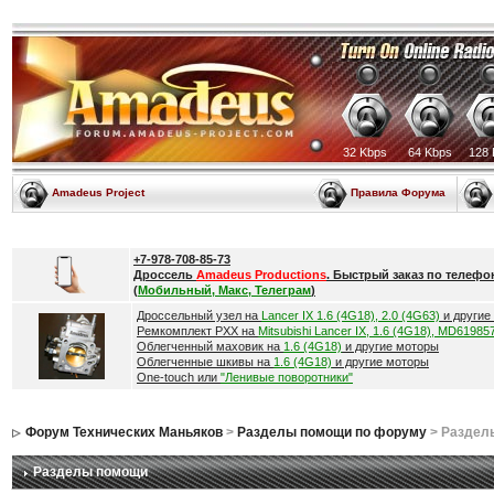
32 Kbps
64 Kbps
128 
Amadeus Project
Правила Форума
+7-978-708-85-73
Дроссель
Amadeus Productions
. Быстрый заказ по телефо
(
Мобильный, Макс, Телеграм
)
Дроссельный узел на
Lancer IX 1.6 (4G18), 2.0 (4G63)
и другие
Ремкомплект РХХ на
Mitsubishi Lancer IX, 1.6 (4G18), MD61985
Облегченный маховик на
1.6 (4G18)
и другие моторы
Облегченные шкивы на
1.6 (4G18)
и другие моторы
One-touch или
"Ленивые поворотники"
Форум Технических Маньяков
>
Разделы помощи по форуму
> Раздел
Разделы помощи