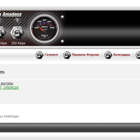
Kbps
256 Kbps
Галерея
Правила Форума
Календарь
ну.
е моторы
57, 1450A116
лы помощи