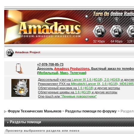
32 Kbps
64 Kbps
128 
Amadeus Project
+7-978-708-85-73
Дроссель
Amadeus Productions
. Быстрый заказ по телефо
(
Мобильный, Макс, Телеграм
)
Дроссельный узел на
Lancer IX 1.6 (4G18), 2.0 (4G63)
и други
Ремкомплект РХХ на
Mitsubishi Lancer IX, 1.6 (4G18), MD6198
Облегченный маховик на
1.6 (4G18)
и другие моторы
Облегченные шкивы на
1.6 (4G18)
и другие моторы
One-touch или
"Ленивые поворотники"
Форум Технических Маньяков
>
Разделы помощи по форуму
> Разде
Разделы помощи
Просмотр выбранного раздела или поиск