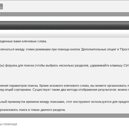
веденные вами ключевые слова.
ключаться между этими режимами при помощи кнопок 'Дополнительные опции' и 'Прос
ы) форума для поиска (чтобы выбрать несколько разделов, удерживайте клавишу Ctrl 
нения параметров поиска. Кроме искомого ключевого слова, вы можете организовать 
ряд опций сортировки. Существует также два метода отображения результатов: можно 
ьный промежуток времени между поисками, этот инструмент используется для предо
ганизовать поиск в темах данного раздела.
лы помощи