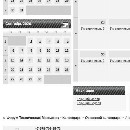
»
23
24
25
26
27
28
29
»
»
30
31
23
Сентябрь 2026
Именинников: 3
Именинников
В
П
В
С
Ч
П
С
»
»
1
2
3
4
5
»
6
7
8
9
10
11
12
30
»
13
14
15
16
17
18
19
Именинников: 2
Именинников
»
»
20
21
22
23
24
25
26
»
27
28
29
30
Навигация
·
Текущий месяц
·
Текущая неделя
Форум Технических Маньяков
>
Календарь
>
Основной календарь
> Ав
+7-978-708-85-73