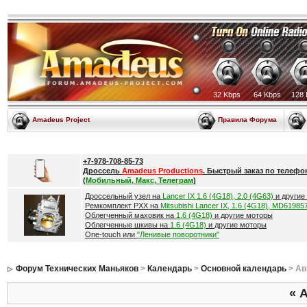
32 Kbps
64 Kbps
128 
Amadeus Project
Правила Форума
+7-978-708-85-73
Дроссель
Amadeus Productions
. Быстрый заказ по телефо
(
Мобильный, Макс, Телеграм
)
Дроссельный узел на
Lancer IX 1.6 (4G18), 2.0 (4G63)
и другие
Ремкомплект РХХ на
Mitsubishi Lancer IX, 1.6 (4G18), MD61985
Облегченный маховик на
1.6 (4G18)
и другие моторы
Облегченные шкивы на
1.6 (4G18)
и другие моторы
One-touch или
"Ленивые поворотники"
Форум Технических Маньяков
>
Календарь
>
Основной календарь
> Ав
«
А