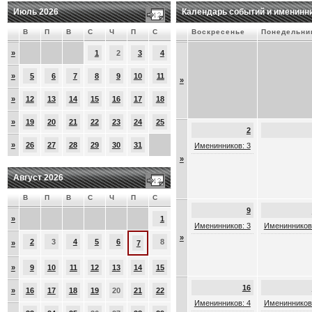
Июль 2026
Календарь событий и именинн
В
П
В
С
Ч
П
С
Воскресенье
Понедельни
»
1
2
3
4
»
5
6
7
8
9
10
11
»
»
12
13
14
15
16
17
18
»
19
20
21
22
23
24
25
2
»
26
27
28
29
30
31
Именинников: 3
»
Август 2026
В
П
В
С
Ч
П
С
9
»
1
Именинников: 3
Именинников
»
2
3
4
5
6
8
»
7
»
9
10
11
12
13
14
15
16
»
16
17
18
19
20
21
22
Именинников: 4
Именинников