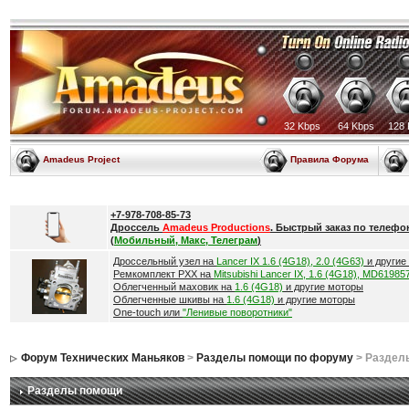
32 Kbps
64 Kbps
128 
Amadeus Project
Правила Форума
+7-978-708-85-73
Дроссель
Amadeus Productions
. Быстрый заказ по телефо
(
Мобильный, Макс, Телеграм
)
Дроссельный узел на
Lancer IX 1.6 (4G18), 2.0 (4G63)
и другие
Ремкомплект РХХ на
Mitsubishi Lancer IX, 1.6 (4G18), MD61985
Облегченный маховик на
1.6 (4G18)
и другие моторы
Облегченные шкивы на
1.6 (4G18)
и другие моторы
One-touch или
"Ленивые поворотники"
Форум Технических Маньяков
>
Разделы помощи по форуму
> Раздел
Разделы помощи