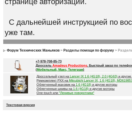
странице авторизации.
С дальнейшей инструкцией по вос
уже там.
Форум Технических Маньяков
>
Разделы помощи по форуму
> Раздел
+7-978-708-85-73
Дроссель
Amadeus Productions
. Быстрый заказ по телефо
(
Мобильный, Макс, Телеграм
)
Дроссельный узел на
Lancer IX 1.6 (4G18), 2.0 (4G63)
и другие
Ремкомплект РХХ на
Mitsubishi Lancer IX, 1.6 (4G18), MD61985
Облегченный маховик на
1.6 (4G18)
и другие моторы
Облегченные шкивы на
1.6 (4G18)
и другие моторы
One-touch или
"Ленивые поворотники"
Текстовая версия