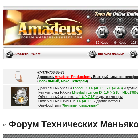
32 Kbps
64 Kbps
128 
Amadeus Project
Правила Форума
+7-978-708-85-73
Дроссель
Amadeus Productions
. Быстрый заказ по телефо
(
Мобильный, Макс, Телеграм
)
Дроссельный узел на
Lancer IX 1.6 (4G18), 2.0 (4G63)
и другие
Ремкомплект РХХ на
Mitsubishi Lancer IX, 1.6 (4G18), MD61985
Облегченный маховик на
1.6 (4G18)
и другие моторы
Облегченные шкивы на
1.6 (4G18)
и другие моторы
One-touch или
"Ленивые поворотники"
Форум Технических Маньяк