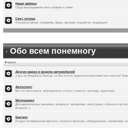
[
20.1.2026
]
Titus
:
Наши замеры
Сюда выкладываем свои графики и спеки
Свет, оптика
Альтернативная, хендмейд, фары, фонари, подсветки, индикация
Обо всем понемногу
Форум
Другие марки и модели автомобилей
У вас не Мицубиси Лансер, но Вы хотите поделиться мыслями или опытом? Вам
Автоспорт
Все об автоспорте, мероприятия, отчеты, новости, легенды, практикум.
Мотораздел
Для двухколесных маньяков, аппараты, экипировка, аксессуары, события и всё-в
Егорыча :)
Картинг
Раздел посвященный картингу, теория и практика, оборудование, экипировка, кл