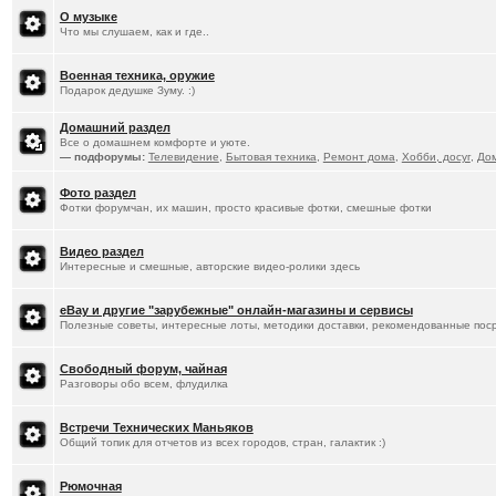
О музыке
Что мы слушаем, как и где..
Военная техника, оружие
Подарок дедушке Зуму. :)
Домашний раздел
Все о домашнем комфорте и уюте.
— подфорумы:
Телевидение
,
Бытовая техника
,
Ремонт дома
,
Хобби, досуг
,
До
Фото раздел
Фотки форумчан, их машин, просто красивые фотки, смешные фотки
Видео раздел
Интересные и смешные, авторские видео-ролики здесь
eBay и другие "зарубежные" онлайн-магазины и сервисы
Полезные советы, интересные лоты, методики доставки, рекомендованные пос
Свободный форум, чайная
Разговоры обо всем, флудилка
Встречи Технических Маньяков
Общий топик для отчетов из всех городов, стран, галактик :)
Рюмочная