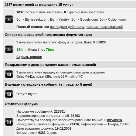
1837 посетителей за последние 15 минут
1837
гостей,
0
пользователей,
0
скрытых пользователей
Бот - Bisnisseek.com, Бот - Yandex, Бот - Google.com, Бот - Cobion.com
Полный список по:
последним действиям
,
именам пользователей
Список пользователей посетивших форум сегодня
3
пользователей посетило форум сегодня. Дата:
9.8.2026
SSh
,
milkoparimo
,
Titus
Скрыть список
Поздравляем с днем рождения наших пользователей:
3
пользователей празднуют сегодня свой день рождения
Griny@
(
41
),
noiser
(
38
),
metis26@mail.ru
(
40
)
Будущие календарные события (в пределах 5 дней)
Отсутствуют
Статистика форума
На форуме сообщений:
228381
Зарегистрировано пользователей:
16403
Приветствуем последнего зарегистрированного по имени
mrvavero
Рекорд посещаемости форума —
24126
, зафиксирован —
Вчера, 13:43
День рождения форума:
19.02.2009
Форум в сети
6381
-й день