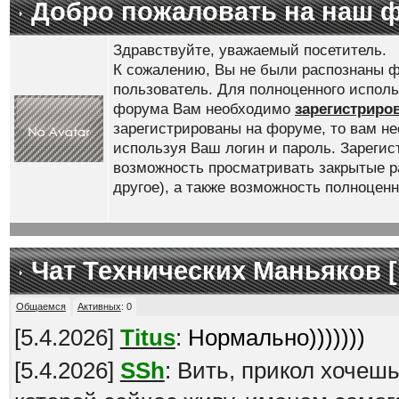
Добро пожаловать на наш 
Здравствуйте, уважаемый посетитель.
К сожалению, Вы не были распознаны ф
пользователь. Для полноценного испол
форума Вам необходимо
зарегистриро
зарегистрированы на форуме, то вам н
используя Ваш логин и пароль. Зареги
возможность просматривать закрытые р
другое), а также возможность полноце
Чат Технических Маньяков [
Общаемся
Активных
:
0
[
5.4.2026
]
Titus
:
Нормально)))))))
[
5.4.2026
]
SSh
: Вить, прикол хочеш