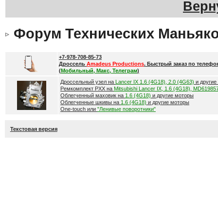
Верн
Форум Технических Маньяк
+7-978-708-85-73
Дроссель
Amadeus Productions
. Быстрый заказ по телефо
(
Мобильный, Макс, Телеграм
)
Дроссельный узел на
Lancer IX 1.6 (4G18), 2.0 (4G63)
и другие
Ремкомплект РХХ на
Mitsubishi Lancer IX, 1.6 (4G18), MD61985
Облегченный маховик на
1.6 (4G18)
и другие моторы
Облегченные шкивы на
1.6 (4G18)
и другие моторы
One-touch или
"Ленивые поворотники"
Текстовая версия