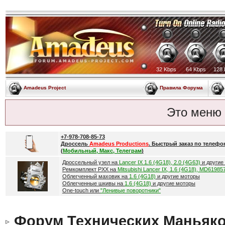
32 Kbps
64 Kbps
128 
Amadeus Project
Правила Форума
Это меню
+7-978-708-85-73
Дроссель
Amadeus Productions
. Быстрый заказ по телефо
(
Мобильный, Макс, Телеграм
)
Дроссельный узел на
Lancer IX 1.6 (4G18), 2.0 (4G63)
и другие
Ремкомплект РХХ на
Mitsubishi Lancer IX, 1.6 (4G18), MD61985
Облегченный маховик на
1.6 (4G18)
и другие моторы
Облегченные шкивы на
1.6 (4G18)
и другие моторы
One-touch или
"Ленивые поворотники"
Форум Технических Маньяк