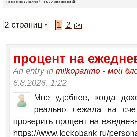
Последние 10 записей
·
RSS лента новостей
2 страниц
1
2
>
процент на ежеднев
An entry in
milkoparimo - мой бл
6.8.2026, 1:22
Мне удобнее, когда дох
реально лежала на сче
проверить процент на ежедневн
https://www.lockobank.ru/personal