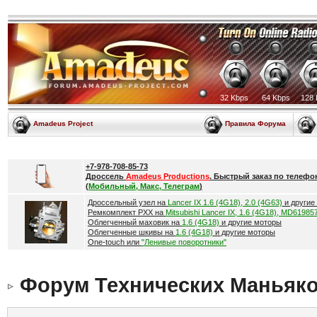
32 Kbps
64 Kbps
128 
Amadeus Project
Правила Форума
+7-978-708-85-73
Дроссель
Amadeus Productions
. Быстрый заказ по телефо
(
Мобильный, Макс, Телеграм
)
Дроссельный узел на
Lancer IX 1.6 (4G18), 2.0 (4G63)
и другие
Ремкомплект РХХ на
Mitsubishi Lancer IX, 1.6 (4G18), MD61985
Облегченный маховик на
1.6 (4G18)
и другие моторы
Облегченные шкивы на
1.6 (4G18)
и другие моторы
One-touch или
"Ленивые поворотники"
Форум Технических Маньяк