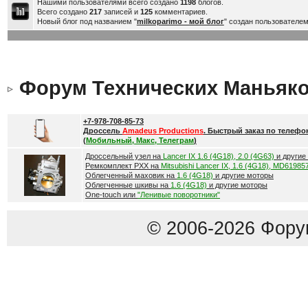
Нашими пользователями всего создано
1198
блогов.
Всего создано
217
записей и
125
комментариев.
Новый блог под названием "
milkoparimo - мой блог
" создан пользователе
Форум Технических Маньяк
+7-978-708-85-73
Дроссель
Amadeus Productions
. Быстрый заказ по телефо
(
Мобильный, Макс, Телеграм
)
Дроссельный узел на
Lancer IX 1.6 (4G18), 2.0 (4G63)
и другие
Ремкомплект РХХ на
Mitsubishi Lancer IX, 1.6 (4G18), MD61985
Облегченный маховик на
1.6 (4G18)
и другие моторы
Облегченные шкивы на
1.6 (4G18)
и другие моторы
One-touch или
"Ленивые поворотники"
© 2006-2026 Фору