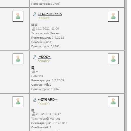
Просмотров:
30758
+FA+Pumuch25
11.1.2022, 11:06
Технический Маньяк
Регистрация:
2.5.2012
Сообщений:
11
Просмотров:
54265
-=KOC=-
--
Новичок
Регистрация:
6.7.2009
Сообщений:
0
Просмотров:
85067
-=ZYGARD=-
23.12.2011, 14:47
Технический Маньяк
Регистрация:
23.12.2011
Сообщений:
1