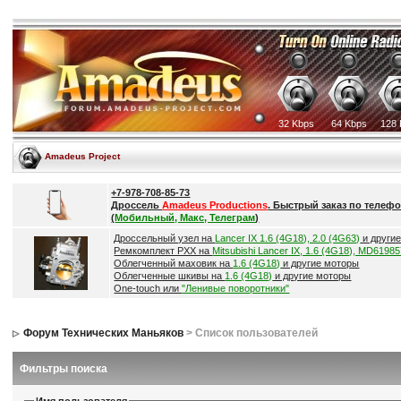
32 Kbps
64 Kbps
128 
Amadeus Project
+7-978-708-85-73
Дроссель
Amadeus Productions
. Быстрый заказ по телефо
(
Мобильный, Макс, Телеграм
)
Дроссельный узел на
Lancer IX 1.6 (4G18), 2.0 (4G63)
и други
Ремкомплект РХХ на
Mitsubishi Lancer IX, 1.6 (4G18), MD6198
Облегченный маховик на
1.6 (4G18)
и другие моторы
Облегченные шкивы на
1.6 (4G18)
и другие моторы
One-touch или
"Ленивые поворотники"
Форум Технических Маньяков
> Список пользователей
Фильтры поиска