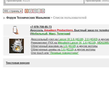
Просмотров:
41125
Просмотров:
3899
691 страниц
1
2
3
>
»
Форум Технических Маньяков
> Список пользователей
+7-978-708-85-73
Дроссель
Amadeus Productions
. Быстрый заказ по телефо
(
Мобильный, Макс, Телеграм
)
Дроссельный узел на
Lancer IX 1.6 (4G18), 2.0 (4G63)
и други
Ремкомплект РХХ на
Mitsubishi Lancer IX, 1.6 (4G18), MD6198
Облегченный маховик на
1.6 (4G18)
и другие моторы
Облегченные шкивы на
1.6 (4G18)
и другие моторы
One-touch или
"Ленивые поворотники"
Текстовая версия