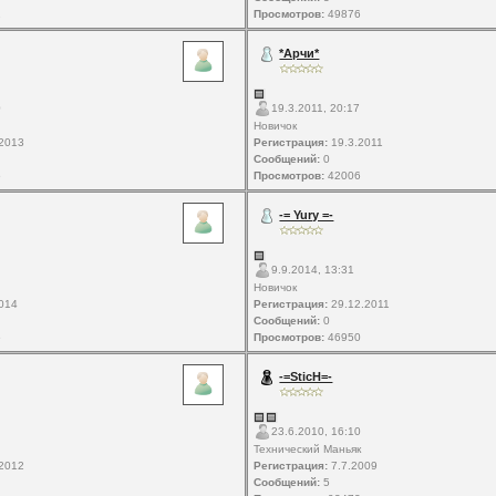
2
Просмотров:
49876
*Арчи*
0
19.3.2011, 20:17
Новичок
2013
Регистрация:
19.3.2011
Сообщений:
0
5
Просмотров:
42006
-= Yury =-
9.9.2014, 13:31
Новичок
014
Регистрация:
29.12.2011
Сообщений:
0
5
Просмотров:
46950
-=SticH=-
23.6.2010, 16:10
Технический Маньяк
2012
Регистрация:
7.7.2009
Сообщений:
5