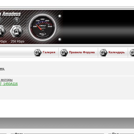
Kbps
256 Kbps
Галерея
Правила Форума
Календарь
ну.
е моторы
57, 1450A116