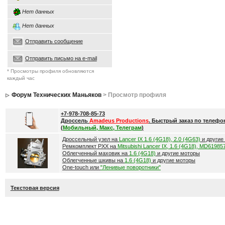
Нет данных
Нет данных
Отправить сообщение
Отправить письмо на e-mail
* Просмотры профиля обновляются
каждый час
Форум Технических Маньяков
> Просмотр профиля
+7-978-708-85-73
Дроссель
Amadeus Productions
. Быстрый заказ по телефо
(
Мобильный, Макс, Телеграм
)
Дроссельный узел на
Lancer IX 1.6 (4G18), 2.0 (4G63)
и другие
Ремкомплект РХХ на
Mitsubishi Lancer IX, 1.6 (4G18), MD61985
Облегченный маховик на
1.6 (4G18)
и другие моторы
Облегченные шкивы на
1.6 (4G18)
и другие моторы
One-touch или
"Ленивые поворотники"
Текстовая версия