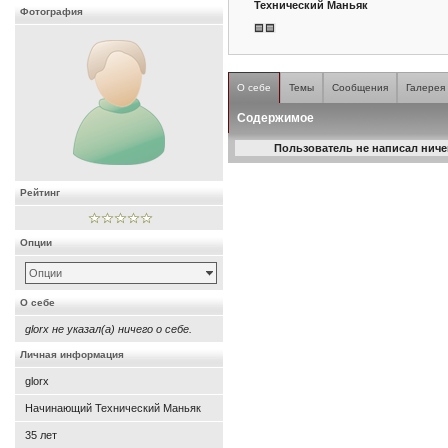
Технический Маньяк
Фотография
О себе
Темы
Сообщения
Галерея
Содержимое
Пользователь не написал ничег
Рейтинг
Опции
Опции
О себе
glorx не указал(а) ничего о себе.
Личная информация
glorx
Начинающий Технический Маньяк
35
лет