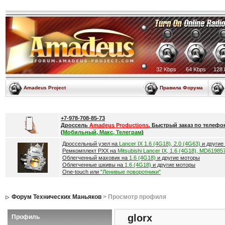
32 Kbps
64 Kbps
128 
Amadeus Project
Правила Форума
+7-978-708-85-73
Дроссель
Amadeus Productions
. Быстрый заказ по телефо
(
Мобильный, Макс, Телеграм
)
Дроссельный узел на
Lancer IX 1.6 (4G18), 2.0 (4G63)
и другие
Ремкомплект РХХ на
Mitsubishi Lancer IX, 1.6 (4G18), MD61985
Облегченный маховик на
1.6 (4G18)
и другие моторы
Облегченные шкивы на
1.6 (4G18)
и другие моторы
One-touch или
"Ленивые поворотники"
Форум Технических Маньяков
> Просмотр профиля
glorx
Профиль