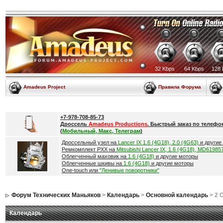
32 Kbps
64 Kbps
128 
Amadeus Project
Правила Форума
+7-978-708-85-73
Дроссель
Amadeus Productions
. Быстрый заказ по телефо
(
Мобильный, Макс, Телеграм
)
Дроссельный узел на
Lancer IX 1.6 (4G18), 2.0 (4G63)
и другие
Ремкомплект РХХ на
Mitsubishi Lancer IX, 1.6 (4G18), MD61985
Облегченный маховик на
1.6 (4G18)
и другие моторы
Облегченные шкивы на
1.6 (4G18)
и другие моторы
One-touch или
"Ленивые поворотники"
Форум Технических Маньяков
>
Календарь
>
Основной календарь
> 2 
Календарь