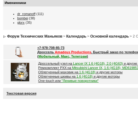
Именинники
dr_romanoff
(111)
bombei
(38)
glorx
(35)
Форум Технических Маньяков
>
Календарь
>
Основной календарь
> 2 
+7-978-708-85-73
Дроссель
Amadeus Productions
. Быстрый заказ по телефо
(
Мобильный, Макс, Телеграм
)
Дроссельный узел на
Lancer IX 1.6 (4G18), 2.0 (4G63)
и другие
Ремкомплект РХХ на
Mitsubishi Lancer IX, 1.6 (4G18), MD61985
Облегченный маховик на
1.6 (4G18)
и другие моторы
Облегченные шкивы на
1.6 (4G18)
и другие моторы
One-touch или
"Ленивые поворотники"
Текстовая версия