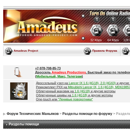
32 Kbps
64 Kbps
128 
Amadeus Project
Правила Форума
+7-978-708-85-73
Дроссель
Amadeus Productions
. Быстрый заказ по телефо
(
Мобильный, Макс, Телеграм
)
Дроссельный узел на
Lancer IX 1.6 (4G18), 2.0 (4G63)
и другие
Ремкомплект РХХ на
Mitsubishi Lancer IX, 1.6 (4G18), MD61985
Облегченный маховик на
1.6 (4G18)
и другие моторы
Облегченные шкивы на
1.6 (4G18)
и другие моторы
One-touch или
"Ленивые поворотники"
Форум Технических Маньяков
>
Разделы помощи по форуму
> Раздел
Разделы помощи