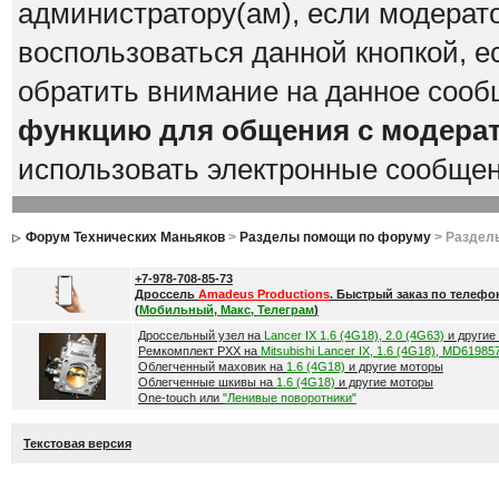
администратору(ам), если модерат
воспользоваться данной кнопкой, е
обратить внимание на данное сооб
функцию для общения с модера
использовать электронные сообще
Форум Технических Маньяков
>
Разделы помощи по форуму
> Раздел
+7-978-708-85-73
Дроссель
Amadeus Productions
. Быстрый заказ по телефо
(
Мобильный, Макс, Телеграм
)
Дроссельный узел на
Lancer IX 1.6 (4G18), 2.0 (4G63)
и другие
Ремкомплект РХХ на
Mitsubishi Lancer IX, 1.6 (4G18), MD61985
Облегченный маховик на
1.6 (4G18)
и другие моторы
Облегченные шкивы на
1.6 (4G18)
и другие моторы
One-touch или
"Ленивые поворотники"
Текстовая версия