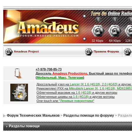
32 Kbps
64 Kbps
128 
Amadeus Project
Правила Форума
+7-978-708-85-73
Дроссель
Amadeus Productions
. Быстрый заказ по телефо
(
Мобильный, Макс, Телеграм
)
Дроссельный узел на
Lancer IX 1.6 (4G18), 2.0 (4G63)
и другие
Ремкомплект РХХ на
Mitsubishi Lancer IX, 1.6 (4G18), MD61985
Облегченный маховик на
1.6 (4G18)
и другие моторы
Облегченные шкивы на
1.6 (4G18)
и другие моторы
One-touch или
"Ленивые поворотники"
Форум Технических Маньяков
>
Разделы помощи по форуму
> Раздел
Разделы помощи