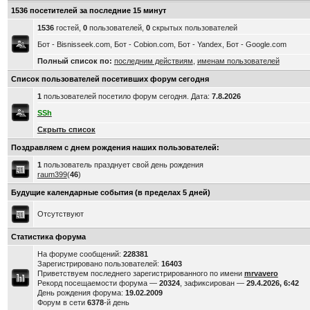
1536 посетителей за последние 15 минут
1536
гостей,
0
пользователей,
0
скрытых пользователей
Бот - Bisnisseek.com, Бот - Cobion.com, Бот - Yandex, Бот - Google.com
Полный список по:
последним действиям
,
именам пользователей
Список пользователей посетивших форум сегодня
1
пользователей посетило форум сегодня. Дата:
7.8.2026
SSh
Скрыть список
Поздравляем с днем рождения наших пользователей:
1
пользователь празднует свой день рождения
raum399
(
46
)
Будущие календарные события (в пределах 5 дней)
Отсутствуют
Статистика форума
На форуме сообщений:
228381
Зарегистрировано пользователей:
16403
Приветствуем последнего зарегистрированного по имени
mrvavero
Рекорд посещаемости форума —
20324
, зафиксирован —
29.4.2026, 6:42
День рождения форума:
19.02.2009
Форум в сети
6378
-й день