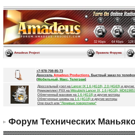
32 Kbps
64 Kbps
128 
Amadeus Project
Правила Форума
+7-978-708-85-73
Дроссель
Amadeus Productions
. Быстрый заказ по телефо
(
Мобильный, Макс, Телеграм
)
Дроссельный узел на
Lancer IX 1.6 (4G18), 2.0 (4G63)
и другие
Ремкомплект РХХ на
Mitsubishi Lancer IX, 1.6 (4G18), MD61985
Облегченный маховик на
1.6 (4G18)
и другие моторы
Облегченные шкивы на
1.6 (4G18)
и другие моторы
One-touch или
"Ленивые поворотники"
Форум Технических Маньяк