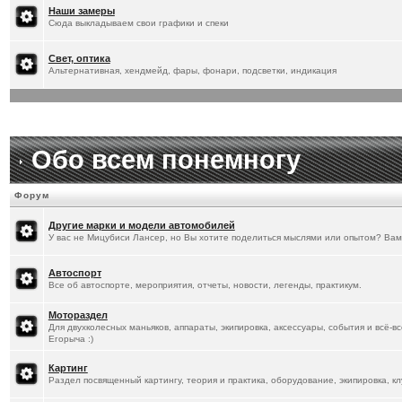
[
20.1.2026
]
Titus
:
Наши замеры
Сюда выкладываем свои графики и спеки
Свет, оптика
Альтернативная, хендмейд, фары, фонари, подсветки, индикация
Обо всем понемногу
Форум
Другие марки и модели автомобилей
У вас не Мицубиси Лансер, но Вы хотите поделиться мыслями или опытом? Вам
Автоспорт
Все об автоспорте, мероприятия, отчеты, новости, легенды, практикум.
Мотораздел
Для двухколесных маньяков, аппараты, экипировка, аксессуары, события и всё-в
Егорыча :)
Картинг
Раздел посвященный картингу, теория и практика, оборудование, экипировка, кл