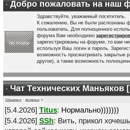
Добро пожаловать на наш 
Здравствуйте, уважаемый посетитель.
К сожалению, Вы не были распознаны ф
пользователь. Для полноценного испол
форума Вам необходимо
зарегистриро
зарегистрированы на форуме, то вам н
используя Ваш логин и пароль. Зареги
возможность просматривать закрытые р
другое), а также возможность полноце
Чат Технических Маньяков [
Общаемся
Активных
:
0
[
5.4.2026
]
Titus
:
Нормально)))))))
[
5.4.2026
]
SSh
: Вить, прикол хочеш