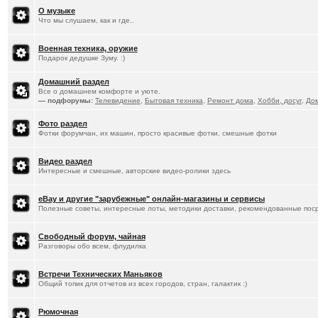
О музыке
Что мы слушаем, как и где..
Военная техника, оружие
Подарок дедушке Зуму. :)
Домашний раздел
Все о домашнем комфорте и уюте.
— подфорумы:
Телевидение
,
Бытовая техника
,
Ремонт дома
,
Хобби, досуг
,
До
Фото раздел
Фотки форумчан, их машин, просто красивые фотки, смешные фотки
Видео раздел
Интересные и смешные, авторские видео-ролики здесь
eBay и другие "зарубежные" онлайн-магазины и сервисы
Полезные советы, интересные лоты, методики доставки, рекомендованные пос
Свободный форум, чайная
Разговоры обо всем, флудилка
Встречи Технических Маньяков
Общий топик для отчетов из всех городов, стран, галактик :)
Рюмочная