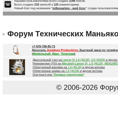
Нашими пользователями всего создано
1198
блогов.
Всего создано
218
записей и
125
комментариев.
Новый блог под названием "
milkoparimo - мой блог
" создан пользователе
Форум Технических Маньяк
+7-978-708-85-73
Дроссель
Amadeus Productions
. Быстрый заказ по телефо
(
Мобильный, Макс, Телеграм
)
Дроссельный узел на
Lancer IX 1.6 (4G18), 2.0 (4G63)
и другие
Ремкомплект РХХ на
Mitsubishi Lancer IX, 1.6 (4G18), MD61985
Облегченный маховик на
1.6 (4G18)
и другие моторы
Облегченные шкивы на
1.6 (4G18)
и другие моторы
One-touch или
"Ленивые поворотники"
© 2006-2026 Фору