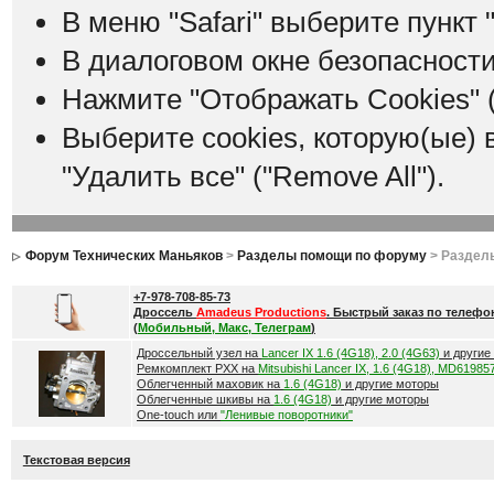
В меню "Safari" выберите пункт "
В диалоговом окне безопасности
Нажмите "Отображать Cookies" (
Выберите cookies, которую(ые) 
"Удалить все" ("Remove All").
Форум Технических Маньяков
>
Разделы помощи по форуму
> Раздел
+7-978-708-85-73
Дроссель
Amadeus Productions
. Быстрый заказ по телефо
(
Мобильный, Макс, Телеграм
)
Дроссельный узел на
Lancer IX 1.6 (4G18), 2.0 (4G63)
и другие
Ремкомплект РХХ на
Mitsubishi Lancer IX, 1.6 (4G18), MD61985
Облегченный маховик на
1.6 (4G18)
и другие моторы
Облегченные шкивы на
1.6 (4G18)
и другие моторы
One-touch или
"Ленивые поворотники"
Текстовая версия