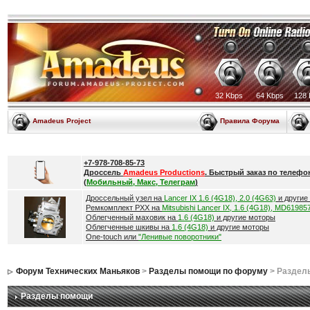
32 Kbps
64 Kbps
128 
Amadeus Project
Правила Форума
+7-978-708-85-73
Дроссель
Amadeus Productions
. Быстрый заказ по телефо
(
Мобильный, Макс, Телеграм
)
Дроссельный узел на
Lancer IX 1.6 (4G18), 2.0 (4G63)
и другие
Ремкомплект РХХ на
Mitsubishi Lancer IX, 1.6 (4G18), MD61985
Облегченный маховик на
1.6 (4G18)
и другие моторы
Облегченные шкивы на
1.6 (4G18)
и другие моторы
One-touch или
"Ленивые поворотники"
Форум Технических Маньяков
>
Разделы помощи по форуму
> Раздел
Разделы помощи