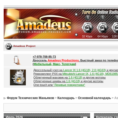
32 Kbps
64 Kbps
128 
Amadeus Project
+7-978-708-85-73
Дроссель
Amadeus Productions
. Быстрый заказ по телефо
(
Мобильный, Макс, Телеграм
)
Дроссельный узел на
Lancer IX 1.6 (4G18), 2.0 (4G63)
и други
Ремкомплект РХХ на
Mitsubishi Lancer IX, 1.6 (4G18), MD6198
Облегченный маховик на
1.6 (4G18)
и другие моторы
Облегченные шкивы на
1.6 (4G18)
и другие моторы
One-touch или
"Ленивые поворотники"
Форум Технических Маньяков
>
Календарь
>
Основной календарь
> Ав
Июль 2026
Календарь со