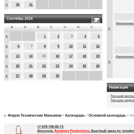
»
30
31
Сентябрь 2026
Имениннико
В
П
В
С
Ч
П
С
»
»
1
2
3
4
5
»
6
7
8
9
10
11
12
»
13
14
15
16
17
18
19
Имениннико
»
»
20
21
22
23
24
25
26
»
27
28
29
30
Навигация
·
Текущий меся
·
Текущая недел
Форум Технических Маньяков
>
Календарь
>
Основной календарь
> Ав
+7-978-708-85-73
Дроссель
Amadeus Productions
. Быстрый заказ по телефо