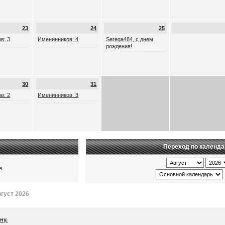
23
24
25
в: 3
Именинников: 4
Serega484, с днем
рождения!
30
31
в: 2
Именинников: 3
Переход по календ
ц
я
густ 2026
ну.