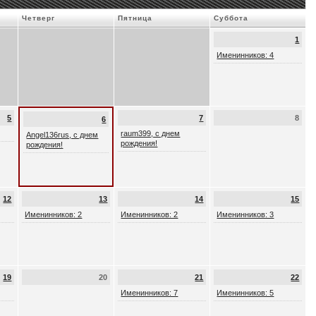
Четверг
Пятница
Суббота
1
Именинников: 4
5
7
8
6
raum399, с днем
Angel136rus, с днем
рождения!
рождения!
12
13
14
15
Именинников: 2
Именинников: 2
Именинников: 3
19
20
21
22
Именинников: 7
Именинников: 5