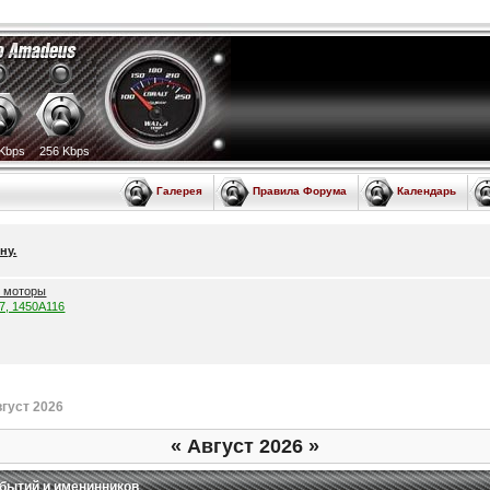
Kbps
256 Kbps
Галерея
Правила Форума
Календарь
ну.
е моторы
57, 1450A116
густ 2026
«
Август 2026
»
бытий и именинников