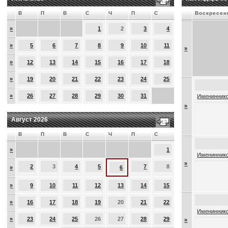
В
П
В
С
Ч
П
С
Воскресен
»
1
2
3
4
»
5
6
7
8
9
10
11
»
»
12
13
14
15
16
17
18
»
19
20
21
22
23
24
25
»
26
27
28
29
30
31
Имениннико
»
Август 2026
В
П
В
С
Ч
П
С
»
1
Имениннико
»
2
3
4
5
7
8
»
6
»
9
10
11
12
13
14
15
»
16
17
18
19
20
21
22
Имениннико
»
23
24
25
26
27
28
29
»