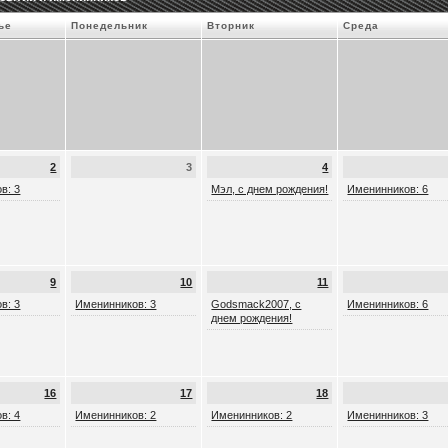
ье
Понедельник
Вторник
Среда
2
3
4
в: 3
Мэл, с днем рождения!
Именинников: 6
9
10
11
в: 3
Именинников: 3
Godsmack2007, с
Именинников: 6
днем рождения!
16
17
18
в: 4
Именинников: 2
Именинников: 2
Именинников: 3