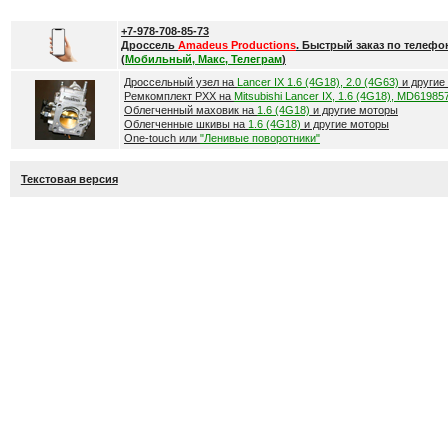
+7-978-708-85-73
Дроссель
Amadeus Productions
. Быстрый заказ по телефо
(
Мобильный, Макс, Телеграм
)
Дроссельный узел на
Lancer IX 1.6 (4G18), 2.0 (4G63)
и другие
Ремкомплект РХХ на
Mitsubishi Lancer IX, 1.6 (4G18), MD61985
Облегченный маховик на
1.6 (4G18)
и другие моторы
Облегченные шкивы на
1.6 (4G18)
и другие моторы
One-touch или
"Ленивые поворотники"
Текстовая версия