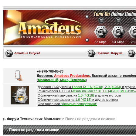
32 Kbps
64 Kbps
128 
Amadeus Project
Правила Форума
+7-978-708-85-73
Дроссель
Amadeus Productions
. Быстрый заказ по телефо
(
Мобильный, Макс, Телеграм
)
Дроссельный узел на
Lancer IX 1.6 (4G18), 2.0 (4G63)
и другие
Ремкомплект РХХ на
Mitsubishi Lancer IX, 1.6 (4G18), MD61985
Облегченный маховик на
1.6 (4G18)
и другие моторы
Облегченные шкивы на
1.6 (4G18)
и другие моторы
One-touch или
"Ленивые поворотники"
Форум Технических Маньяков
> Поиск по разделам помощи
Поиск по разделам помощи