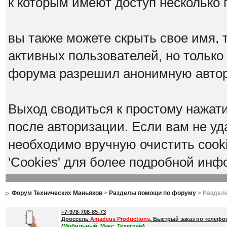
к которым имеют доступ несколько 
вы также можете скрыть свое имя, т
активных пользователей, но только
форума разрешил анонимную авто
Выход сводиться к простому нажат
после авторизации. Если вам не уд
необходимо вручную очистить cook
'Cookies' для более подробной инф
Форум Технических Маньяков
>
Разделы помощи по форуму
> Раздел
+7-978-708-85-73
Дроссель
Amadeus Productions
. Быстрый заказ по телефо
(
Мобильный, Макс, Телеграм
)