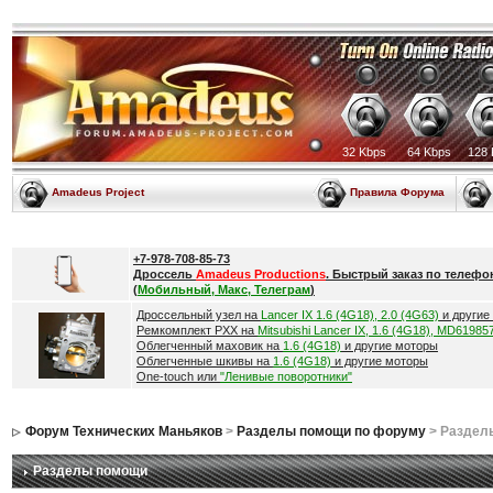
32 Kbps
64 Kbps
128 
Amadeus Project
Правила Форума
+7-978-708-85-73
Дроссель
Amadeus Productions
. Быстрый заказ по телефо
(
Мобильный, Макс, Телеграм
)
Дроссельный узел на
Lancer IX 1.6 (4G18), 2.0 (4G63)
и другие
Ремкомплект РХХ на
Mitsubishi Lancer IX, 1.6 (4G18), MD61985
Облегченный маховик на
1.6 (4G18)
и другие моторы
Облегченные шкивы на
1.6 (4G18)
и другие моторы
One-touch или
"Ленивые поворотники"
Форум Технических Маньяков
>
Разделы помощи по форуму
> Раздел
Разделы помощи