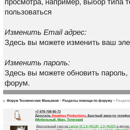
просмотра, например, выбор типа т
пользоваться
Изменить Email адрес:
Здесь вы можете изменить ваш эле
Изменить пароль:
Здесь вы можете обновить пароль,
форум.
Форум Технических Маньяков
>
Разделы помощи по форуму
> Раздел
+7-978-708-85-73
Дроссель
Amadeus Productions
. Быстрый заказ по телефо
(
Мобильный, Макс, Телеграм
)
Дроссельный узел на
Lancer IX 1.6 (4G18), 2.0 (4G63)
и другие