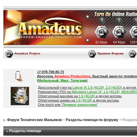
32 Kbps
64 Kbps
128 
Amadeus Project
Правила Форума
+7-978-708-85-73
Дроссель
Amadeus Productions
. Быстрый заказ по телефо
(
Мобильный, Макс, Телеграм
)
Дроссельный узел на
Lancer IX 1.6 (4G18), 2.0 (4G63)
и другие
Ремкомплект РХХ на
Mitsubishi Lancer IX, 1.6 (4G18), MD61985
Облегченный маховик на
1.6 (4G18)
и другие моторы
Облегченные шкивы на
1.6 (4G18)
и другие моторы
One-touch или
"Ленивые поворотники"
Форум Технических Маньяков
>
Разделы помощи по форуму
> Раздел
Разделы помощи