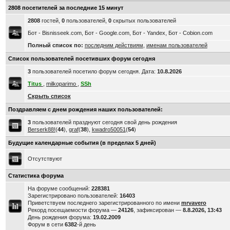
2808 посетителей за последние 15 минут
2808
гостей,
0
пользователей,
0
скрытых пользователей
Бот - Bisnisseek.com, Бот - Google.com, Бот - Yandex, Бот - Cobion.com
Полный список по:
последним действиям
,
именам пользователей
Список пользователей посетивших форум сегодня
3
пользователей посетило форум сегодня. Дата:
10.8.2026
Titus
,
milkoparimo
,
SSh
Скрыть список
Поздравляем с днем рождения наших пользователей:
3
пользователей празднуют сегодня свой день рождения
Berserk88!
(
44
),
graf
(
38
),
kwadro50051
(
54
)
Будущие календарные события (в пределах 5 дней)
Отсутствуют
Статистика форума
На форуме сообщений:
228381
Зарегистрировано пользователей:
16403
Приветствуем последнего зарегистрированного по имени
mrvavero
Рекорд посещаемости форума —
24126
, зафиксирован —
8.8.2026, 13:43
День рождения форума:
19.02.2009
Форум в сети
6382
-й день