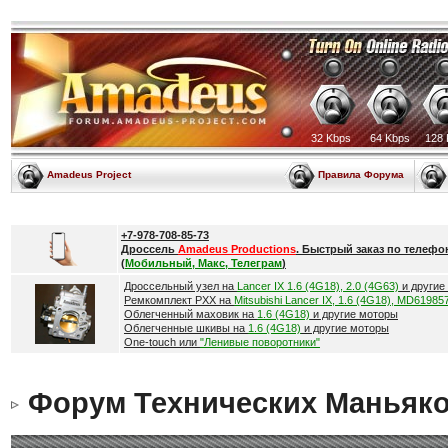
32 Kbps
64 Kbps
128 
Amadeus Project
Правила Форума
+7-978-708-85-73
Дроссель
Amadeus Productions
. Быстрый заказ по телефо
(
Мобильный, Макс, Телеграм
)
Дроссельный узел на
Lancer IX 1.6 (4G18), 2.0 (4G63)
и другие
Ремкомплект РХХ на
Mitsubishi Lancer IX, 1.6 (4G18), MD61985
Облегченный маховик на
1.6 (4G18)
и другие моторы
Облегченные шкивы на
1.6 (4G18)
и другие моторы
One-touch или
"Ленивые поворотники"
Форум Технических Маньяк