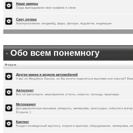
[
20.1.2026
]
Titus
:
Наши замеры
Сюда выкладываем свои графики и спеки
Свет, оптика
Альтернативная, хендмейд, фары, фонари, подсветки, индикация
Обо всем понемногу
Форум
Другие марки и модели автомобилей
У вас не Мицубиси Лансер, но Вы хотите поделиться мыслями или опытом? Вам
Автоспорт
Все об автоспорте, мероприятия, отчеты, новости, легенды, практикум.
Мотораздел
Для двухколесных маньяков, аппараты, экипировка, аксессуары, события и всё-в
Егорыча :)
Картинг
Раздел посвященный картингу, теория и практика, оборудование, экипировка, кл