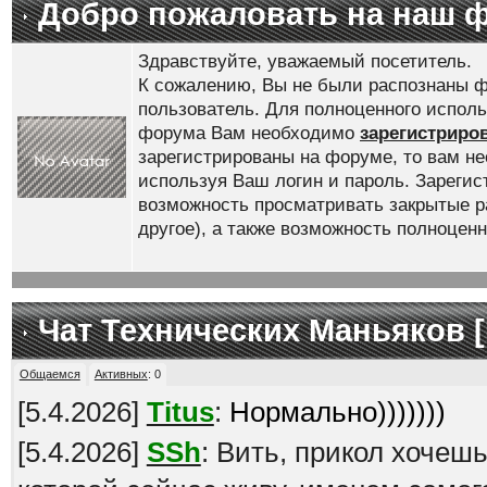
Добро пожаловать на наш 
Здравствуйте, уважаемый посетитель.
К сожалению, Вы не были распознаны ф
пользователь. Для полноценного испол
форума Вам необходимо
зарегистриро
зарегистрированы на форуме, то вам н
используя Ваш логин и пароль. Зареги
возможность просматривать закрытые р
другое), а также возможность полноце
Чат Технических Маньяков [
Общаемся
Активных
:
0
[
5.4.2026
]
Titus
:
Нормально)))))))
[
5.4.2026
]
SSh
: Вить, прикол хочеш