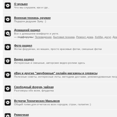
О музыке
Что мы слушаем, как и где..
Военная техника, оружие
Подарок дедушке Зуму. :)
Домашний раздел
Все о домашнем комфорте и уюте.
— подфорумы:
Телевидение
,
Бытовая техника
,
Ремонт дома
,
Хобби, досуг
,
До
Фото раздел
Фотки форумчан, их машин, просто красивые фотки, смешные фотки
Видео раздел
Интересные и смешные, авторские видео-ролики здесь
eBay и другие "зарубежные" онлайн-магазины и сервисы
Полезные советы, интересные лоты, методики доставки, рекомендованные пос
Свободный форум, чайная
Разговоры обо всем, флудилка
Встречи Технических Маньяков
Общий топик для отчетов из всех городов, стран, галактик :)
Рюмочная