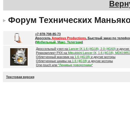
Верн
Форум Технических Маньяк
+7-978-708-85-73
Дроссель
Amadeus Productions
. Быстрый заказ по телефо
(
Мобильный, Макс, Телеграм
)
Дроссельный узел на
Lancer IX 1.6 (4G18), 2.0 (4G63)
и другие
Ремкомплект РХХ на
Mitsubishi Lancer IX, 1.6 (4G18), MD61985
Облегченный маховик на
1.6 (4G18)
и другие моторы
Облегченные шкивы на
1.6 (4G18)
и другие моторы
One-touch или
"Ленивые поворотники"
Текстовая версия