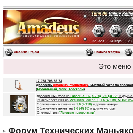
32 Kbps
64 Kbps
128 
Amadeus Project
Правила Форума
Это меню
+7-978-708-85-73
Дроссель
Amadeus Productions
. Быстрый заказ по телефо
(
Мобильный, Макс, Телеграм
)
Дроссельный узел на
Lancer IX 1.6 (4G18), 2.0 (4G63)
и другие
Ремкомплект РХХ на
Mitsubishi Lancer IX, 1.6 (4G18), MD61985
Облегченный маховик на
1.6 (4G18)
и другие моторы
Облегченные шкивы на
1.6 (4G18)
и другие моторы
One-touch или
"Ленивые поворотники"
Форум Технических Маньяк