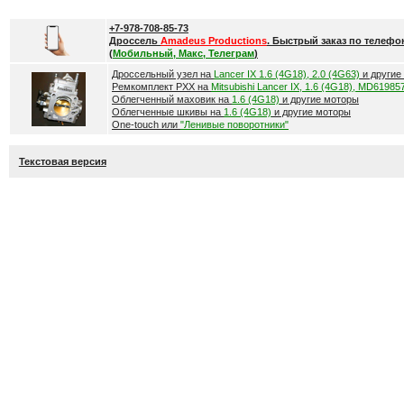
+7-978-708-85-73
Дроссель
Amadeus Productions
. Быстрый заказ по телефо
(
Мобильный, Макс, Телеграм
)
Дроссельный узел на
Lancer IX 1.6 (4G18), 2.0 (4G63)
и другие
Ремкомплект РХХ на
Mitsubishi Lancer IX, 1.6 (4G18), MD61985
Облегченный маховик на
1.6 (4G18)
и другие моторы
Облегченные шкивы на
1.6 (4G18)
и другие моторы
One-touch или
"Ленивые поворотники"
Текстовая версия