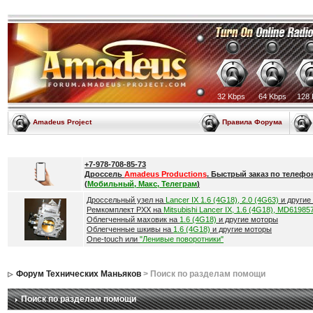
32 Kbps
64 Kbps
128 
Amadeus Project
Правила Форума
+7-978-708-85-73
Дроссель
Amadeus Productions
. Быстрый заказ по телефо
(
Мобильный, Макс, Телеграм
)
Дроссельный узел на
Lancer IX 1.6 (4G18), 2.0 (4G63)
и другие
Ремкомплект РХХ на
Mitsubishi Lancer IX, 1.6 (4G18), MD61985
Облегченный маховик на
1.6 (4G18)
и другие моторы
Облегченные шкивы на
1.6 (4G18)
и другие моторы
One-touch или
"Ленивые поворотники"
Форум Технических Маньяков
> Поиск по разделам помощи
Поиск по разделам помощи