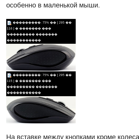
особенно в маленькой мыши.
���������: 75% �� [ 295 ��
116 ] � ������� ���
��������� �������
�����������
���������: 75% �� [ 295 ��
115 ] � ������� ���
��������� �������
�����������
На вставке между кнопками кроме колеса