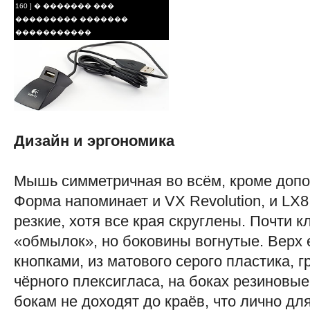
160 ] � ������� ���
��������� �������
�����������
Дизайн и эргономика
Мышь симметричная во всём, кроме допо
Форма напоминает и VX Revolution, и LX8
резкие, хотя все края скруглены. Почти 
«обмылок», но боковины вогнутые. Верх
кнопками, из матового серого пластика, г
чёрного плексигласа, на боках резиновые
бокам не доходят до краёв, что лично дл