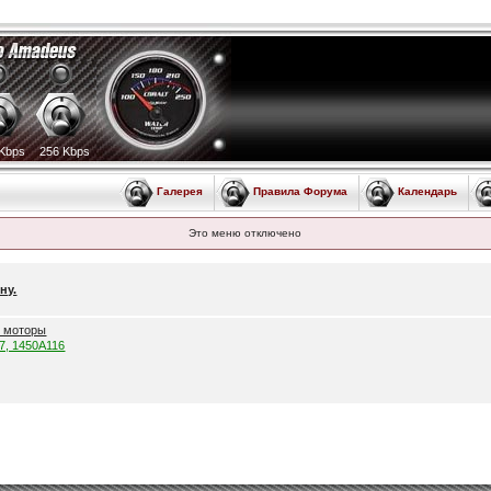
Kbps
256 Kbps
Галерея
Правила Форума
Календарь
Это меню отключено
ну.
е моторы
57, 1450A116