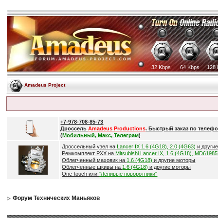
32 Kbps
64 Kbps
128 
Amadeus Project
+7-978-708-85-73
Дроссель
Amadeus Productions
. Быстрый заказ по телефо
(
Мобильный, Макс, Телеграм
)
Дроссельный узел на
Lancer IX 1.6 (4G18), 2.0 (4G63)
и други
Ремкомплект РХХ на
Mitsubishi Lancer IX, 1.6 (4G18), MD6198
Облегченный маховик на
1.6 (4G18)
и другие моторы
Облегченные шкивы на
1.6 (4G18)
и другие моторы
One-touch или
"Ленивые поворотники"
Форум Технических Маньяков