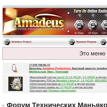
32 Kbps
64 Kbps
128 
Amadeus Project
Правила Форума
Это меню
+7-978-708-85-73
Дроссель
Amadeus Productions
. Быстрый заказ по телефо
(
Мобильный, Макс, Телеграм
)
Дроссельный узел на
Lancer IX 1.6 (4G18), 2.0 (4G63)
и другие
Ремкомплект РХХ на
Mitsubishi Lancer IX, 1.6 (4G18), MD61985
Облегченный маховик на
1.6 (4G18)
и другие моторы
Облегченные шкивы на
1.6 (4G18)
и другие моторы
One-touch или
"Ленивые поворотники"
Форум Технических Маньяк