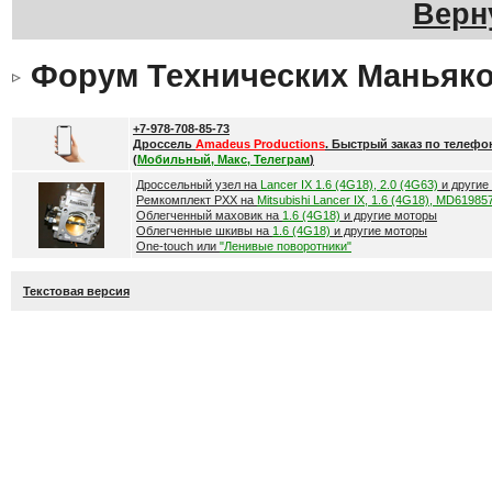
Верн
Форум Технических Маньяк
+7-978-708-85-73
Дроссель
Amadeus Productions
. Быстрый заказ по телефо
(
Мобильный, Макс, Телеграм
)
Дроссельный узел на
Lancer IX 1.6 (4G18), 2.0 (4G63)
и другие
Ремкомплект РХХ на
Mitsubishi Lancer IX, 1.6 (4G18), MD61985
Облегченный маховик на
1.6 (4G18)
и другие моторы
Облегченные шкивы на
1.6 (4G18)
и другие моторы
One-touch или
"Ленивые поворотники"
Текстовая версия