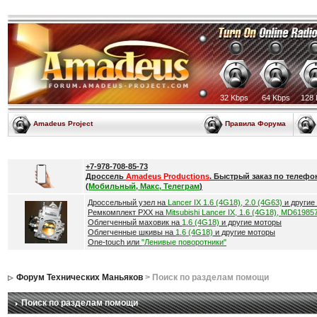
32 Kbps
64 Kbps
128 
Amadeus Project
Правила Форума
+7-978-708-85-73
Дроссель
Amadeus Productions
. Быстрый заказ по телефо
(
Мобильный, Макс, Телеграм
)
Дроссельный узел на
Lancer IX 1.6 (4G18), 2.0 (4G63)
и другие
Ремкомплект РХХ на
Mitsubishi Lancer IX, 1.6 (4G18), MD61985
Облегченный маховик на
1.6 (4G18)
и другие моторы
Облегченные шкивы на
1.6 (4G18)
и другие моторы
One-touch или
"Ленивые поворотники"
Форум Технических Маньяков
> Поиск по разделам помощи
Поиск по разделам помощи