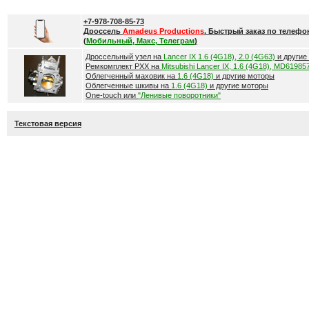
+7-978-708-85-73
Дроссель
Amadeus Productions
. Быстрый заказ по телефо
(
Мобильный, Макс, Телеграм
)
Дроссельный узел на
Lancer IX 1.6 (4G18), 2.0 (4G63)
и другие
Ремкомплект РХХ на
Mitsubishi Lancer IX, 1.6 (4G18), MD61985
Облегченный маховик на
1.6 (4G18)
и другие моторы
Облегченные шкивы на
1.6 (4G18)
и другие моторы
One-touch или
"Ленивые поворотники"
Текстовая версия