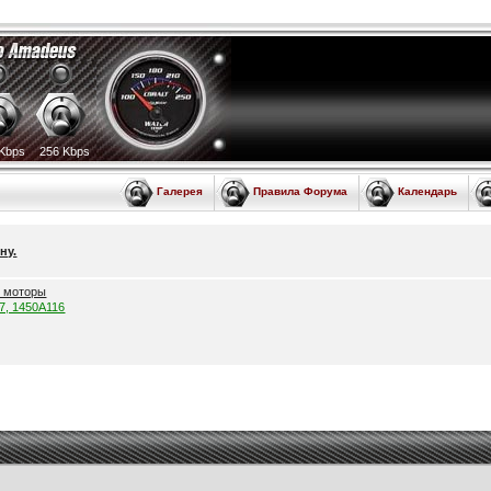
Kbps
256 Kbps
Галерея
Правила Форума
Календарь
ну.
е моторы
57, 1450A116