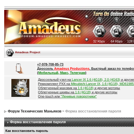
32 Kbps
64 Kbps
128 
Amadeus Project
+7-978-708-85-73
Дроссель
Amadeus Productions
. Быстрый заказ по телефо
(
Мобильный, Макс, Телеграм
)
Дроссельный узел на
Lancer IX 1.6 (4G18), 2.0 (4G63)
и други
Ремкомплект РХХ на
Mitsubishi Lancer IX, 1.6 (4G18), MD6198
Облегченный маховик на
1.6 (4G18)
и другие моторы
Облегченные шкивы на
1.6 (4G18)
и другие моторы
One-touch или
"Ленивые поворотники"
Форум Технических Маньяков
> Форма восстановления пароля
Форма восстановления пароля
Как восстановить пароль