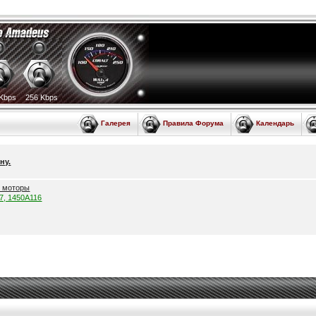
Kbps
256 Kbps
Галерея
Правила Форума
Календарь
ну.
е моторы
57, 1450A116