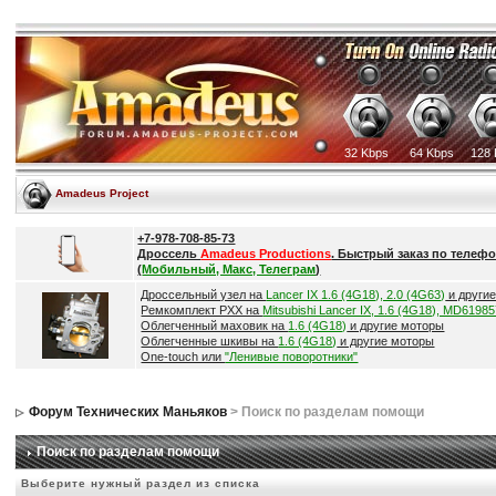
32 Kbps
64 Kbps
128 
Amadeus Project
+7-978-708-85-73
Дроссель
Amadeus Productions
. Быстрый заказ по телефо
(
Мобильный, Макс, Телеграм
)
Дроссельный узел на
Lancer IX 1.6 (4G18), 2.0 (4G63)
и други
Ремкомплект РХХ на
Mitsubishi Lancer IX, 1.6 (4G18), MD6198
Облегченный маховик на
1.6 (4G18)
и другие моторы
Облегченные шкивы на
1.6 (4G18)
и другие моторы
One-touch или
"Ленивые поворотники"
Форум Технических Маньяков
> Поиск по разделам помощи
Поиск по разделам помощи
Выберите нужный раздел из списка