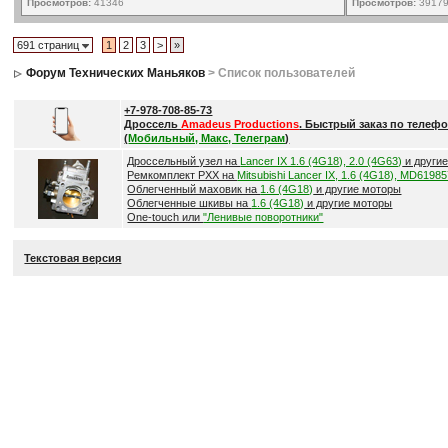
Просмотров:
41346
Просмотров:
3917
691 страниц
1
2
3
>
»
Форум Технических Маньяков
> Список пользователей
+7-978-708-85-73
Дроссель
Amadeus Productions
. Быстрый заказ по телефо
(
Мобильный, Макс, Телеграм
)
Дроссельный узел на
Lancer IX 1.6 (4G18), 2.0 (4G63)
и други
Ремкомплект РХХ на
Mitsubishi Lancer IX, 1.6 (4G18), MD6198
Облегченный маховик на
1.6 (4G18)
и другие моторы
Облегченные шкивы на
1.6 (4G18)
и другие моторы
One-touch или
"Ленивые поворотники"
Текстовая версия