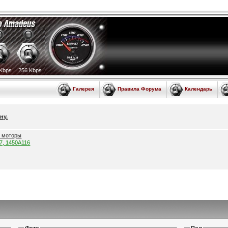
Kbps
256 Kbps
Галерея
Правила Форума
Календарь
ну.
е моторы
57, 1450A116