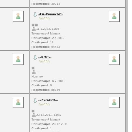
Просмотров:
30914
+FA+Pumuch25
11.1.2022, 11:06
Технический Маньяк
Регистрация:
2.5.2012
Сообщений:
11
Просмотров:
54482
-=KOC=-
--
Новичок
Регистрация:
6.7.2009
Сообщений:
0
Просмотров:
85346
-=ZYGARD=-
23.12.2011, 14:47
Технический Маньяк
Регистрация:
23.12.2011
Сообщений:
1