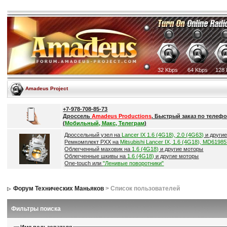
32 Kbps
64 Kbps
128 
Amadeus Project
+7-978-708-85-73
Дроссель
Amadeus Productions
. Быстрый заказ по телефо
(
Мобильный, Макс, Телеграм
)
Дроссельный узел на
Lancer IX 1.6 (4G18), 2.0 (4G63)
и други
Ремкомплект РХХ на
Mitsubishi Lancer IX, 1.6 (4G18), MD6198
Облегченный маховик на
1.6 (4G18)
и другие моторы
Облегченные шкивы на
1.6 (4G18)
и другие моторы
One-touch или
"Ленивые поворотники"
Форум Технических Маньяков
> Список пользователей
Фильтры поиска