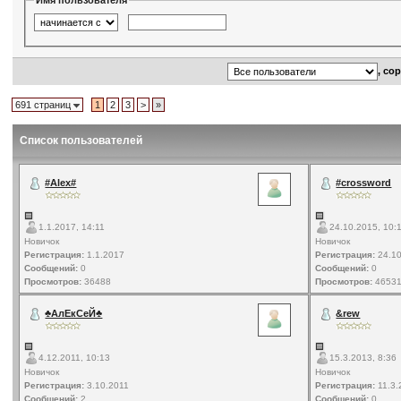
Имя пользователя
, со
691 страниц
1
2
3
>
»
Список пользователей
#Alex#
#crossword
1.1.2017, 14:11
24.10.2015, 10:
Новичок
Новичок
Регистрация:
1.1.2017
Регистрация:
24.10
Сообщений:
0
Сообщений:
0
Просмотров:
36488
Просмотров:
4653
♣АлЕкСеЙ♣
&rew
4.12.2011, 10:13
15.3.2013, 8:36
Новичок
Новичок
Регистрация:
3.10.2011
Регистрация:
11.3.
Сообщений:
2
Сообщений:
0