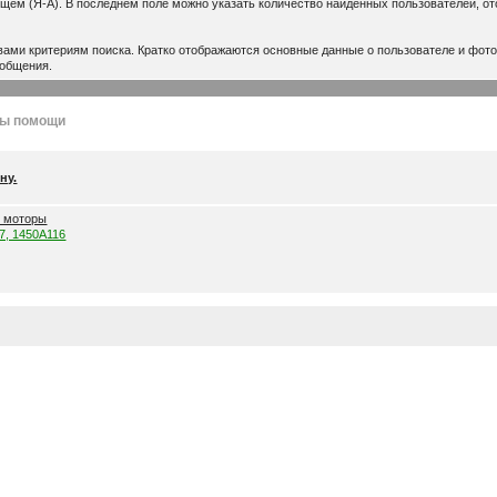
ющем (Я-А). В последнем поле можно указать количество найденных пользователей, о
ми критериям поиска. Кратко отображаются основные данные о пользователе и фото,
ообщения.
лы помощи
ну.
е моторы
57, 1450A116