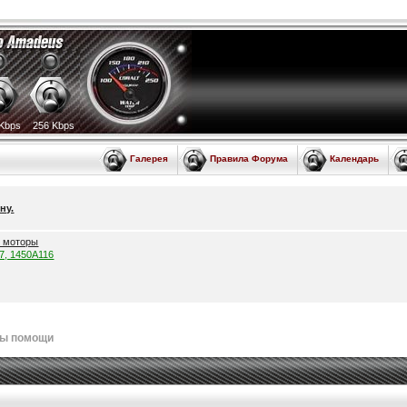
Kbps
256 Kbps
Галерея
Правила Форума
Календарь
ну.
е моторы
57, 1450A116
лы помощи