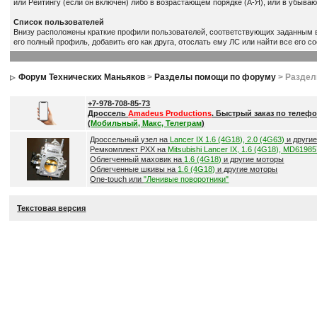
или Рейтингу (если он включен) либо в возрастающем порядке (А-Я), или в убыва
Список пользователей
Внизу расположены краткие профили пользователей, соответствующих заданным ва
его полный профиль, добавить его как друга, отослать ему ЛС или найти все его с
Форум Технических Маньяков
>
Разделы помощи по форуму
> Разде
+7-978-708-85-73
Дроссель
Amadeus Productions
. Быстрый заказ по телефо
(
Мобильный, Макс, Телеграм
)
Дроссельный узел на
Lancer IX 1.6 (4G18), 2.0 (4G63)
и други
Ремкомплект РХХ на
Mitsubishi Lancer IX, 1.6 (4G18), MD6198
Облегченный маховик на
1.6 (4G18)
и другие моторы
Облегченные шкивы на
1.6 (4G18)
и другие моторы
One-touch или
"Ленивые поворотники"
Текстовая версия