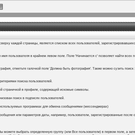
сверху каждой страницы, является списком всех пользователей, зарегистрировавших
 имя пользователя в крайнем левом поле. Поле 'Начинается с' позволяет найти всех п
рафия, отметьте галочкой поле 'Должна быть фотография'. Также можно сузить поиск 
критериями поиска пользователей.
ей страничкой в профиле, содержащей искомые символы.
низован поиск в подписях пользователей.
х используемых программах для обмена сообщениями (мессенджерах)
 сообщения или параметров даты, например, пользователи, зарегистрированные после
Вы можете выбрать определенную группу (или Все пользователи) в первом поле, а за