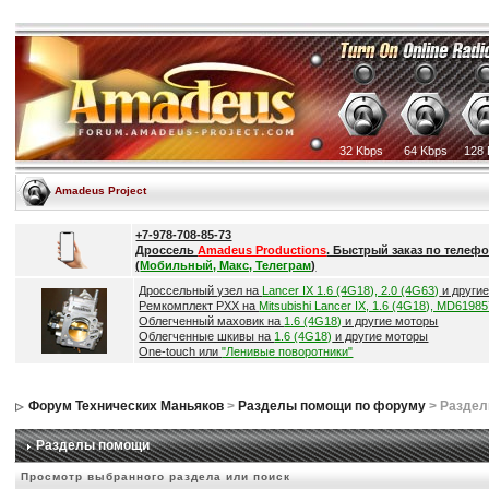
32 Kbps
64 Kbps
128 
Amadeus Project
+7-978-708-85-73
Дроссель
Amadeus Productions
. Быстрый заказ по телефо
(
Мобильный, Макс, Телеграм
)
Дроссельный узел на
Lancer IX 1.6 (4G18), 2.0 (4G63)
и други
Ремкомплект РХХ на
Mitsubishi Lancer IX, 1.6 (4G18), MD6198
Облегченный маховик на
1.6 (4G18)
и другие моторы
Облегченные шкивы на
1.6 (4G18)
и другие моторы
One-touch или
"Ленивые поворотники"
Форум Технических Маньяков
>
Разделы помощи по форуму
> Разде
Разделы помощи
Просмотр выбранного раздела или поиск