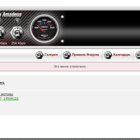
Kbps
256 Kbps
Галерея
Правила Форума
Календарь
Это меню отключено
ну.
е моторы
57, 1450A116