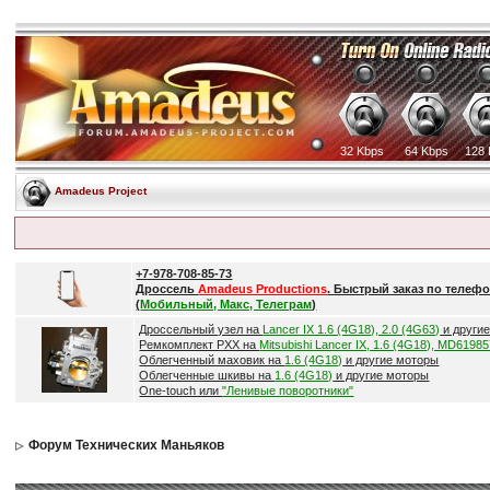
32 Kbps
64 Kbps
128 
Amadeus Project
+7-978-708-85-73
Дроссель
Amadeus Productions
. Быстрый заказ по телефо
(
Мобильный, Макс, Телеграм
)
Дроссельный узел на
Lancer IX 1.6 (4G18), 2.0 (4G63)
и други
Ремкомплект РХХ на
Mitsubishi Lancer IX, 1.6 (4G18), MD6198
Облегченный маховик на
1.6 (4G18)
и другие моторы
Облегченные шкивы на
1.6 (4G18)
и другие моторы
One-touch или
"Ленивые поворотники"
Форум Технических Маньяков