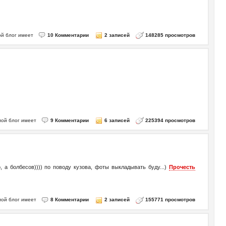
 мой блог имеет
10 Комментарии
2 записей
148285 просмотров
 мой блог имеет
9 Комментарии
6 записей
225394 просмотров
 а болбесов)))) по поводу кузова, фоты выкладывать буду...)
Прочесть
 мой блог имеет
8 Комментарии
2 записей
155771 просмотров