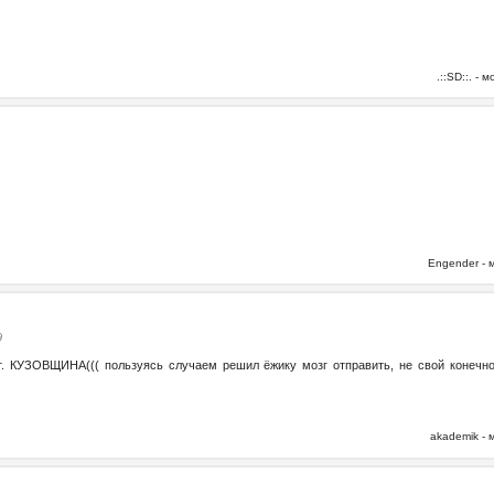
.::SD::. -
6
Engender -
9
ут. КУЗОВЩИНА((( пользуясь случаем решил ёжику мозг отправить, не свой конечно,
akademik -