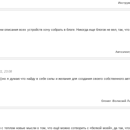
Инстру
и описания всех устройств хочу собрать в блоге. Никогда еще блогов не вел, так, что н
Автоэлек
11, 23:08
)))но я думаю что найду в себе силы и желания для создания своего собственного ав
Grower -Волжский 
 с теплом новые мысли о том, что ещё можно сотворить с «белкой моей», да так, чтоб