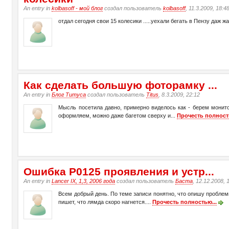
An entry in
kolbasoff - мой блог
создал пользователь
kolbasoff
, 11.3.2009, 18:4
отдал сегодня свои 15 колесики .....уехали бегать в Пензу даж ж
Как сделать большую фоторамку ...
An entry in
Блог Титуса
создал пользователь
Titus
, 8.3.2009, 22:12
Мысль посетила давно, примерно виделось как - берем монито
оформляем, можно даже багетом сверху и...
Прочесть полност
Ошибка Р0125 проявления и устр...
An entry in
Lancer IX, 1,3, 2006 года
создал пользователь
Баста
, 12.12.2008, 
Всем добрый день. По теме записи понятно, что опишу проблемы
пишет, что лямда скоро нагнется....
Прочесть полностью...