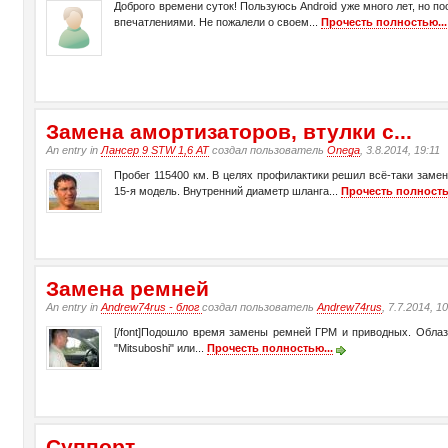
Доброго времени суток! Пользуюсь Android уже много лет, но 
впечатлениями. Не пожалели о своем...
Прочесть полностью...
Замена амортизаторов, втулки с...
An entry in
Лансер 9 STW 1,6 АТ
создал пользователь
Onega
, 3.8.2014, 19:11
Пробег 115400 км. В целях профилактики решил всё-таки замен
15-я модель. Внутренний диаметр шланга...
Прочесть полность
Замена ремней
An entry in
Andrew74rus - блог
создал пользователь
Andrew74rus
, 7.7.2014, 1
[/font]Подошло время замены ремней ГРМ и приводных. Облаз
"Mitsuboshi" или...
Прочесть полностью...
Суппорт