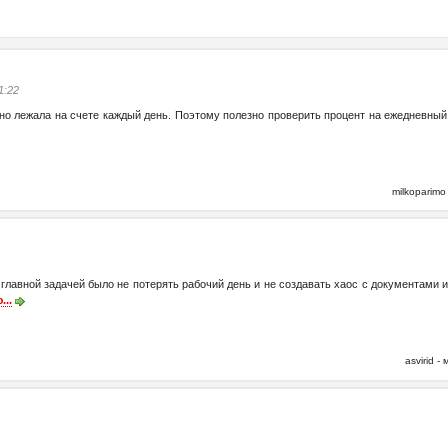
1:22
но лежала на счете каждый день. Поэтому полезно проверить процент на ежедневный ос
milkoparim
 главной задачей было не потерять рабочий день и не создавать хаос с документами 
...
asvirid 