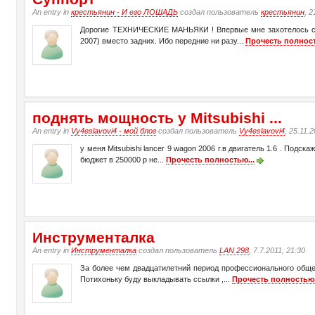
An entry in
крестьянин - И его ЛОШАДЬ
создал пользователь
крестьянин
, 2
Дорогие ТЕХНИЧЕСКИЕ МАНЬЯКИ ! Впервые мне захотелось сдел
2007) вместо задних. Ибо передние ни разу...
Прочесть полност
поднять мощность у Mitsubishi ...
An entry in
Vy4eslavovi4 - мой блог
создал пользователь
Vy4eslavovi4
, 25.11.
у меня Mitsubishi lancer 9 wagon 2006 г.в двигатель 1.6 . Под
бюджет в 250000 р не...
Прочесть полностью...
Инструменталка
An entry in
Инструменталка
создал пользователь
LAN 298
, 7.7.2011, 21:30
За более чем двадцатилетний период профессионального общен
Потихоньку буду выкладывать ссылки ,...
Прочесть полностью.