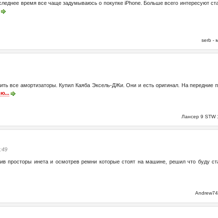
последнее время все чаще задумываюсь о покупке iPhone. Больше всего интересуют ст
serb -
ить все амортизаторы. Купил Каяба Эксель-ДЖи. Они и есть оригинал. На передние п
ю...
Лансер 9 STW 
0:49
ив просторы инета и осмотрев ремни которые стоят на машине, решил что буду ста
Andrew74