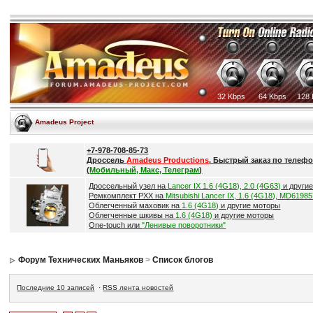
32 Kbps
64 Kbps
128 
Amadeus Project
+7-978-708-85-73
Дроссель
Amadeus Productions
. Быстрый заказ по телефо
(
Мобильный, Макс, Телеграм
)
Дроссельный узел на
Lancer IX 1.6 (4G18), 2.0 (4G63)
и други
Ремкомплект РХХ на
Mitsubishi Lancer IX, 1.6 (4G18), MD6198
Облегченный маховик на
1.6 (4G18)
и другие моторы
Облегченные шкивы на
1.6 (4G18)
и другие моторы
One-touch или
"Ленивые поворотники"
Форум Технических Маньяков
>
Список блогов
Последние 10 записей
·
RSS лента новостей