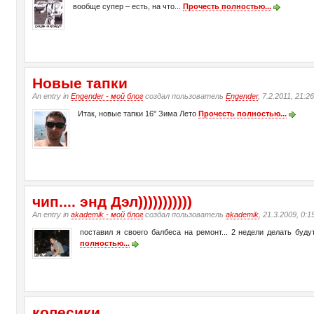
вообще супер – есть, на что...
Прочесть полностью...
Новые тапки
An entry in
Engender - мой блог
создал пользователь
Engender
, 7.2.2011, 21:2
Итак, новые тапки 16" Зима Лето
Прочесть полностью...
чип.... энд Дэл)))))))))))
An entry in
akademik - мой блог
создал пользователь
akademik
, 21.3.2009, 0:1
поставил я своего балбеса на ремонт... 2 недели делать буд
полностью...
колесики