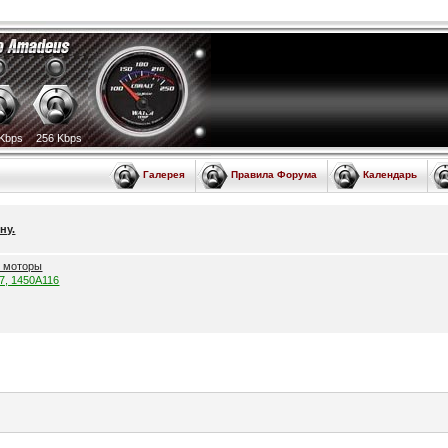
Kbps
256 Kbps
Галерея
Правила Форума
Календарь
ну.
е моторы
57, 1450A116