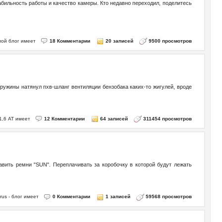
абильность работы и качество камеры. Кто недавно переходил, поделитесь
 мой блог имеет
18 Комментарии
20 записей
9500 просмотров
ружины натянул пхв-шланг вентиляции бензобака каких-то жигулей, вроде
1,6 АТ имеет
12 Комментарии
64 записей
311454 просмотров
вить ремни "SUN". Переплачивать за коробочку в которой будут лежать
rus - блог имеет
0 Комментарии
1 записей
59568 просмотров