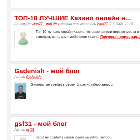
ТО­П-10 ЛУЧШИЕ Казино онлайн н...
An entry in
vikto77 - мой блог
создал пользователь
vikto77
, 7.7.2008, 12:25
Топ 10 лучших онлайн-казино, которые заняли первые места в 
выводом, используя мобильное казино.
Прочесть полностью...
Gadenish - мой блог
Автор
Gadenish
Gadenish не создал в своем блоге ни одной записи.
gsf31 - мой блог
Автор
gsf31
gsf31 не создал в своем блоге ни одной записи.