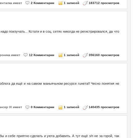
менталка имеет
2 Комментарии
1 записей
183712 просмотров
адо поизучать... Кстати и в соц. сетях никогда не регистрировался, да что
троника имеет
12 Комментарии
1 записей
356160 просмотров
тоблога да ещё и на самом маньячьном ресурсе ruнета!! Чесно понятия не
Лансер IX имеет
0 Комментарии
1 записей
140435 просмотров
ы и себе приятно сделать и уюта добавить. А тут ещё з/п не за горой, так