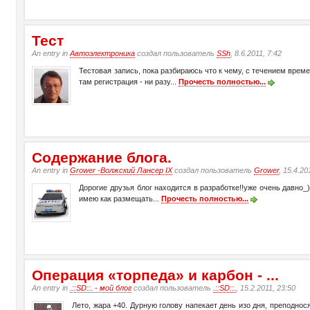
Тест
An entry in
Автоэлектроника
создал пользователь
SSh
, 8.6.2011, 7:42
Тестовая запись, пока разбираюсь что к чему, с течением времен
там регистрация - ни разу...
Прочесть полностью...
Содержание блога.
An entry in
Grower -Волжский Лансер IX
создал пользователь
Grower
, 15.4.20
Дорогие друзья блог находится в разработке!!уже очень давно_
имею как размещать...
Прочесть полностью...
Операция «торпеда» и карбон - ...
An entry in
.::SD::. - мой блог
создал пользователь
.::SD::.
, 15.2.2011, 23:50
Лето, жара +40. Дурную голову напекает день изо дня, преподнося