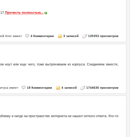
 R17
Прочесть полностью...
- мой блог имеет
4 Комментарии
3 записей
135353 просмотров
или ноут или еще чего, тоже вытряхиваем из корпуса. Соединяем вместе,
Титуса имеет
18 Комментарии
4 записей
1744636 просмотров
блему и нигде на пространстве интернета не нашел четкого ответа. Кто-то