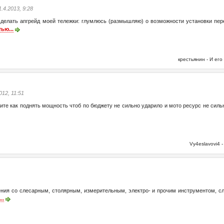
1.4.2013, 9:28
ать апгрейд моей тележки: глумлюсь (размышляю) о возможности установки передн
ью...
крестьянин - И е
2012, 11:51
скажите как поднять мощность чтоб по бюджету не сильно ударило и мото ресурс не си
Vy4eslavovi4
ия со слесарным, столярным, измерительным, электро- и прочим инструментом, сло
..