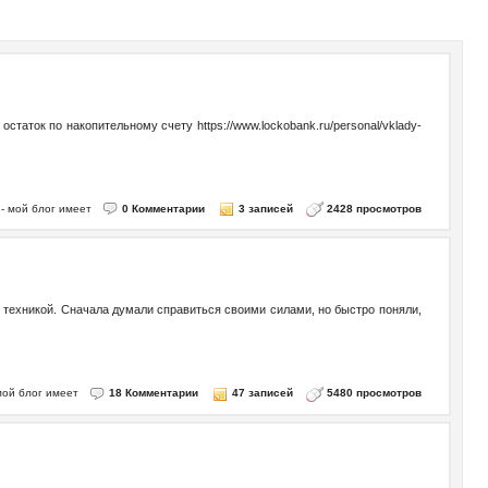
таток по накопительному счету https://www.lockobank.ru/personal/vklady-
o - мой блог имеет
0 Комментарии
3 записей
2428 просмотров
и техникой. Сначала думали справиться своими силами, но быстро поняли,
- мой блог имеет
18 Комментарии
47 записей
5480 просмотров