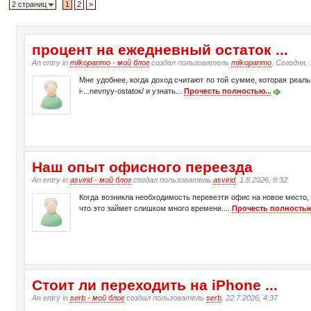
2 страниц
1
2
>
процент на ежедневный остаток ...
An entry in
milkoparimo - мой блог
создал пользователь
milkoparimo
, Сегодня, 
Мне удобнее, когда доход считают по той сумме, которая реаль
i-...nevnyy-ostatок/ и узнать...
Прочесть полностью...
Наш опыт офисного переезда
An entry in
asvirid - мой блог
создал пользователь
asvirid
, 1.8.2026, 9:32
Когда возникла необходимость перевезти офис на новое место,
что это займет слишком много времени....
Прочесть полностью
Стоит ли переходить на iPhone ...
An entry in
serb - мой блог
создал пользователь
serb
, 22.7.2026, 4:37