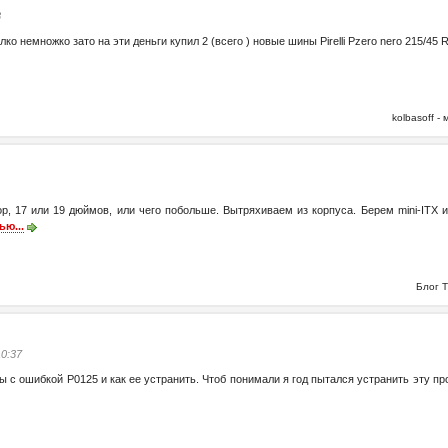
8
алко немножко зато на эти деньги купил 2 (всего ) новые шины Pirelli Pzero nero 215/45
kolbasoff 
р, 17 или 19 дюймов, или чего побольше. Вытряхиваем из корпуса. Берем mini-ITX 
ью...
Блог 
10:37
 с ошибкой Р0125 и как ее устранить. Чтоб понимали я год пытался устранить эту про