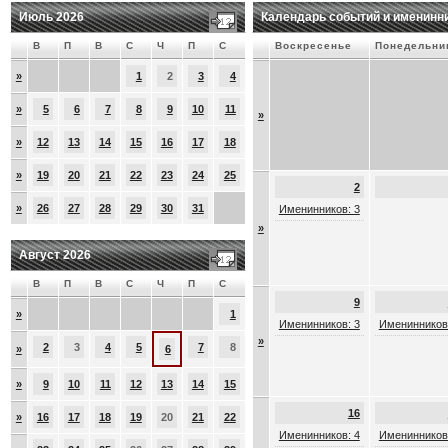
Июль 2026
Календарь событий и именинн
В
П
В
С
Ч
П
С
Воскресенье
Понедельни
»
1
2
3
4
»
5
6
7
8
9
10
11
»
»
12
13
14
15
16
17
18
»
19
20
21
22
23
24
25
2
»
26
27
28
29
30
31
Именинников: 3
»
Август 2026
В
П
В
С
Ч
П
С
9
»
1
Именинников: 3
Именинников
»
2
3
4
5
7
8
»
6
»
9
10
11
12
13
14
15
16
»
16
17
18
19
20
21
22
Именинников: 4
Именинников