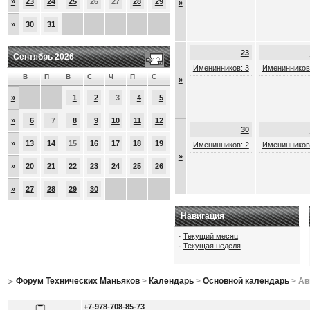
»
23
24
25
26
27
28
29
»
»
30
31
23
Сентябрь 2026
Именинников: 3
Именинников
В
П
В
С
Ч
П
С
»
»
1
2
3
4
5
»
6
7
8
9
10
11
12
30
»
13
14
15
16
17
18
19
Именинников: 2
Именинников
»
»
20
21
22
23
24
25
26
»
27
28
29
30
Навигация
·
Текущий месяц
·
Текущая неделя
Форум Технических Маньяков
>
Календарь
>
Основной календарь
> Ав
+7-978-708-85-73