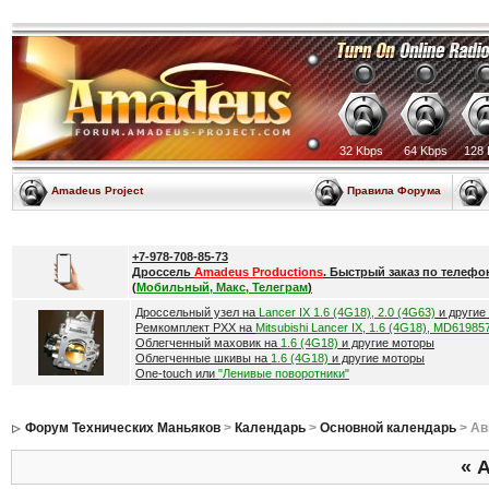
32 Kbps
64 Kbps
128 
Amadeus Project
Правила Форума
+7-978-708-85-73
Дроссель
Amadeus Productions
. Быстрый заказ по телефо
(
Мобильный, Макс, Телеграм
)
Дроссельный узел на
Lancer IX 1.6 (4G18), 2.0 (4G63)
и другие
Ремкомплект РХХ на
Mitsubishi Lancer IX, 1.6 (4G18), MD61985
Облегченный маховик на
1.6 (4G18)
и другие моторы
Облегченные шкивы на
1.6 (4G18)
и другие моторы
One-touch или
"Ленивые поворотники"
Форум Технических Маньяков
>
Календарь
>
Основной календарь
> Ав
«
А