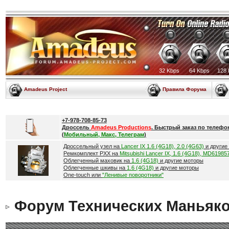
32 Kbps
64 Kbps
128 
Amadeus Project
Правила Форума
+7-978-708-85-73
Дроссель
Amadeus Productions
. Быстрый заказ по телефо
(
Мобильный, Макс, Телеграм
)
Дроссельный узел на
Lancer IX 1.6 (4G18), 2.0 (4G63)
и другие
Ремкомплект РХХ на
Mitsubishi Lancer IX, 1.6 (4G18), MD61985
Облегченный маховик на
1.6 (4G18)
и другие моторы
Облегченные шкивы на
1.6 (4G18)
и другие моторы
One-touch или
"Ленивые поворотники"
Форум Технических Маньяк