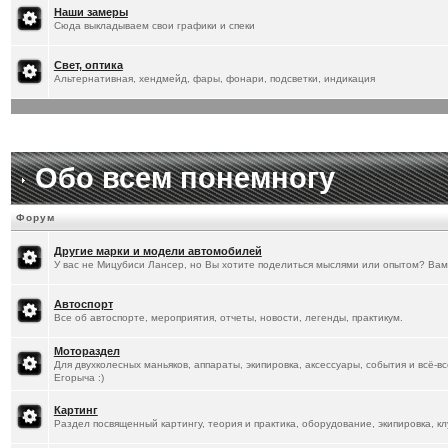
[
20.1.2026
]
Titus
:
Наши замеры
Сюда выкладываем свои графики и спеки
Свет, оптика
Альтернативная, хендмейд, фары, фонари, подсветки, индикация
Обо всем понемногу
Форум
Другие марки и модели автомобилей
У вас не Мицубиси Лансер, но Вы хотите поделиться мыслями или опытом? Вам
Автоспорт
Все об автоспорте, мероприятия, отчеты, новости, легенды, практикум.
Мотораздел
Для двухколесных маньяков, аппараты, экипировка, аксессуары, события и всё-в
Егорыча :)
Картинг
Раздел посвященный картингу, теория и практика, оборудование, экипировка, кл