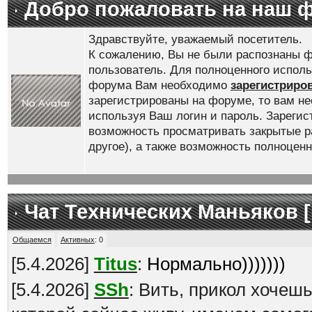
Добро пожаловать на наш 
Здравствуйте, уважаемый посетитель.
К сожалению, Вы не были распознаны ф
пользователь. Для полноценного испол
форума Вам необходимо
зарегистриро
зарегистрированы на форуме, то вам н
используя Ваш логин и пароль. Зареги
возможность просматривать закрытые р
другое), а также возможность полноце
Чат Технических Маньяков [
Общаемся
Активных
:
0
[
5.4.2026
]
Titus
:
Нормально)))))))
[
5.4.2026
]
SSh
: Вить, прикол хочеш