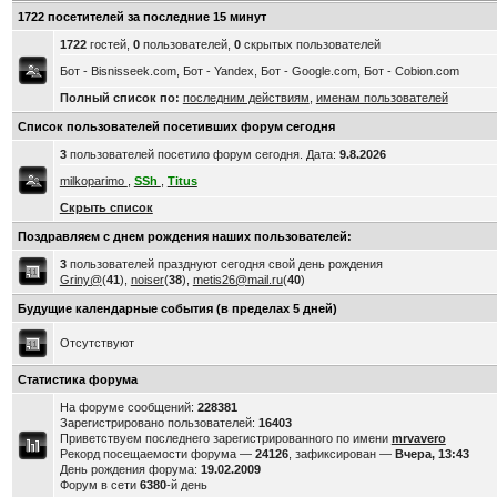
1722 посетителей за последние 15 минут
1722
гостей,
0
пользователей,
0
скрытых пользователей
Бот - Bisnisseek.com, Бот - Yandex, Бот - Google.com, Бот - Cobion.com
Полный список по:
последним действиям
,
именам пользователей
Список пользователей посетивших форум сегодня
3
пользователей посетило форум сегодня. Дата:
9.8.2026
milkoparimo
,
SSh
,
Titus
Скрыть список
Поздравляем с днем рождения наших пользователей:
3
пользователей празднуют сегодня свой день рождения
Griny@
(
41
),
noiser
(
38
),
metis26@mail.ru
(
40
)
Будущие календарные события (в пределах 5 дней)
Отсутствуют
Статистика форума
На форуме сообщений:
228381
Зарегистрировано пользователей:
16403
Приветствуем последнего зарегистрированного по имени
mrvavero
Рекорд посещаемости форума —
24126
, зафиксирован —
Вчера, 13:43
День рождения форума:
19.02.2009
Форум в сети
6380
-й день