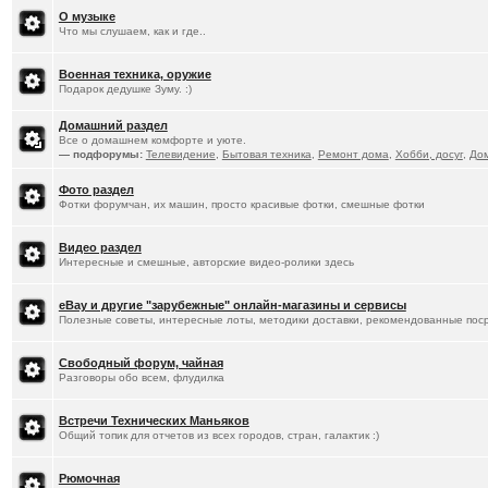
О музыке
Что мы слушаем, как и где..
Военная техника, оружие
Подарок дедушке Зуму. :)
Домашний раздел
Все о домашнем комфорте и уюте.
— подфорумы:
Телевидение
,
Бытовая техника
,
Ремонт дома
,
Хобби, досуг
,
До
Фото раздел
Фотки форумчан, их машин, просто красивые фотки, смешные фотки
Видео раздел
Интересные и смешные, авторские видео-ролики здесь
eBay и другие "зарубежные" онлайн-магазины и сервисы
Полезные советы, интересные лоты, методики доставки, рекомендованные пос
Свободный форум, чайная
Разговоры обо всем, флудилка
Встречи Технических Маньяков
Общий топик для отчетов из всех городов, стран, галактик :)
Рюмочная