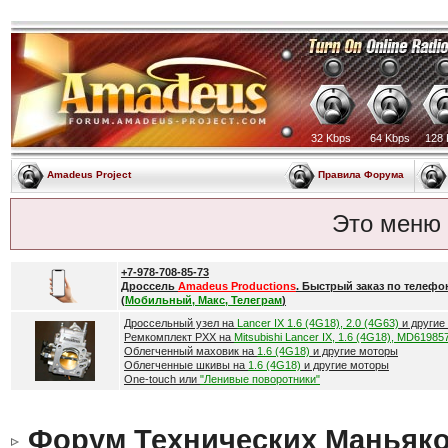
32 Kbps
64 Kbps
128 
Amadeus Project
Правила Форума
Это меню
+7-978-708-85-73
Дроссель
Amadeus Productions
. Быстрый заказ по телефо
(
Мобильный, Макс, Телеграм
)
Дроссельный узел на
Lancer IX 1.6 (4G18), 2.0 (4G63)
и другие
Ремкомплект РХХ на
Mitsubishi Lancer IX, 1.6 (4G18), MD61985
Облегченный маховик на
1.6 (4G18)
и другие моторы
Облегченные шкивы на
1.6 (4G18)
и другие моторы
One-touch или
"Ленивые поворотники"
Форум Технических Маньяк