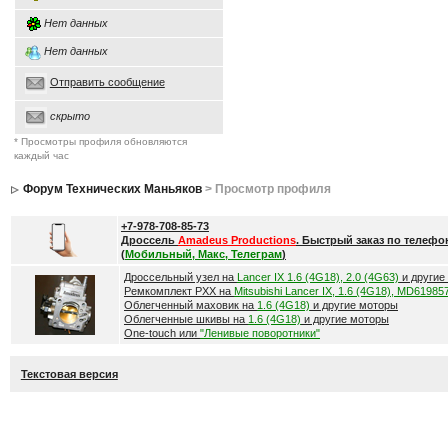
Нет данных
Нет данных
Отправить сообщение
скрыто
* Просмотры профиля обновляются
каждый час
Форум Технических Маньяков
> Просмотр профиля
+7-978-708-85-73
Дроссель
Amadeus Productions
. Быстрый заказ по телефо
(
Мобильный, Макс, Телеграм
)
Дроссельный узел на
Lancer IX 1.6 (4G18), 2.0 (4G63)
и другие
Ремкомплект РХХ на
Mitsubishi Lancer IX, 1.6 (4G18), MD61985
Облегченный маховик на
1.6 (4G18)
и другие моторы
Облегченные шкивы на
1.6 (4G18)
и другие моторы
One-touch или
"Ленивые поворотники"
Текстовая версия