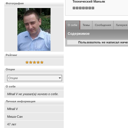
Технический Маньяк
Фотография
О себе
Темы
Сообщения
Галерея
Содержимое
Пользователь не написал ничег
Рейтинг
Опции
Опции
О себе
Mihail V не указал(а) ничего о себе.
Личная информация
Mihail V
Миша-Сан
47
лет