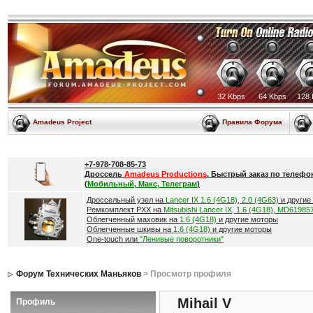
32 Kbps
64 Kbps
128 
Amadeus Project
Правила Форума
+7-978-708-85-73
Дроссель
Amadeus Productions
. Быстрый заказ по телефо
(
Мобильный, Макс, Телеграм
)
Дроссельный узел на
Lancer IX 1.6 (4G18), 2.0 (4G63)
и другие
Ремкомплект РХХ на
Mitsubishi Lancer IX, 1.6 (4G18), MD61985
Облегченный маховик на
1.6 (4G18)
и другие моторы
Облегченные шкивы на
1.6 (4G18)
и другие моторы
One-touch или
"Ленивые поворотники"
Форум Технических Маньяков
> Просмотр профиля
Mihail V
Профиль