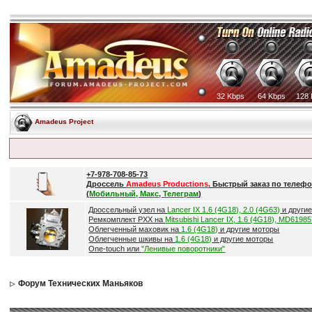
32 Kbps
64 Kbps
128 
Amadeus Project
+7-978-708-85-73
Дроссель
Amadeus Productions
. Быстрый заказ по телефо
(
Мобильный, Макс, Телеграм
)
Дроссельный узел на
Lancer IX 1.6 (4G18), 2.0 (4G63)
и други
Ремкомплект РХХ на
Mitsubishi Lancer IX, 1.6 (4G18), MD6198
Облегченный маховик на
1.6 (4G18)
и другие моторы
Облегченные шкивы на
1.6 (4G18)
и другие моторы
One-touch или
"Ленивые поворотники"
Форум Технических Маньяков