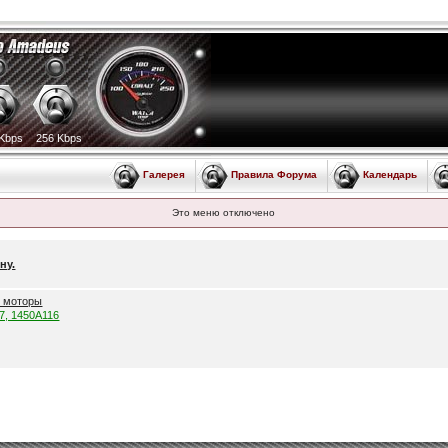
Kbps
256 Kbps
Галерея
Правила Форума
Календарь
Это меню отключено
ну.
е моторы
57, 1450A116