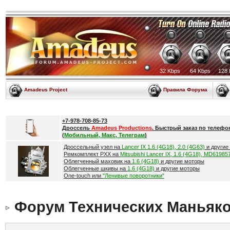
32 Kbps
64 Kbps
128 
Amadeus Project
Правила Форума
+7-978-708-85-73
Дроссель
Amadeus Productions
. Быстрый заказ по телефо
(
Мобильный, Макс, Телеграм
)
Дроссельный узел на
Lancer IX 1.6 (4G18), 2.0 (4G63)
и другие
Ремкомплект РХХ на
Mitsubishi Lancer IX, 1.6 (4G18), MD61985
Облегченный маховик на
1.6 (4G18)
и другие моторы
Облегченные шкивы на
1.6 (4G18)
и другие моторы
One-touch или
"Ленивые поворотники"
Форум Технических Маньяк