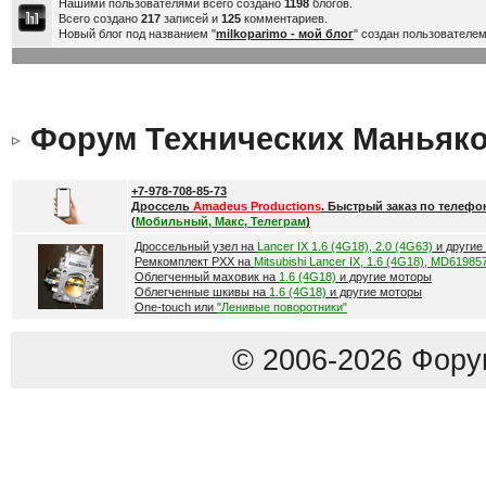
Нашими пользователями всего создано
1198
блогов.
Всего создано
217
записей и
125
комментариев.
Новый блог под названием "
milkoparimo - мой блог
" создан пользователе
Форум Технических Маньяк
+7-978-708-85-73
Дроссель
Amadeus Productions
. Быстрый заказ по телефо
(
Мобильный, Макс, Телеграм
)
Дроссельный узел на
Lancer IX 1.6 (4G18), 2.0 (4G63)
и другие
Ремкомплект РХХ на
Mitsubishi Lancer IX, 1.6 (4G18), MD61985
Облегченный маховик на
1.6 (4G18)
и другие моторы
Облегченные шкивы на
1.6 (4G18)
и другие моторы
One-touch или
"Ленивые поворотники"
© 2006-2026 Фору