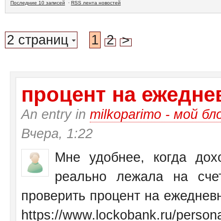
Последние 10 записей
·
RSS лента новостей
2 страниц
1
2
>
процент на ежеднев
An entry in
milkoparimo - мой бл
Вчера, 1:22
Мне удобнее, когда дох
реально лежала на сче
проверить процент на ежедневн
https://www.lockobank.ru/personal