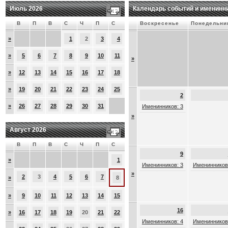
Июль 2026
Календарь событий и именинн
В
П
В
С
Ч
П
С
Воскресенье
Понедельни
»
1
2
3
4
»
5
6
7
8
9
10
11
»
»
12
13
14
15
16
17
18
»
19
20
21
22
23
24
25
2
»
26
27
28
29
30
31
Именинников: 3
»
Август 2026
В
П
В
С
Ч
П
С
9
»
1
Именинников: 3
Именинников
»
2
3
4
5
6
7
»
8
»
9
10
11
12
13
14
15
16
»
16
17
18
19
20
21
22
Именинников: 4
Именинников