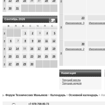
»
23
24
25
26
27
28
29
»
»
30
31
23
Сентябрь 2026
Именинников: 3
Именинников
В
П
В
С
Ч
П
С
»
»
1
2
3
4
5
»
6
7
8
9
10
11
12
30
»
13
14
15
16
17
18
19
Именинников: 2
Именинников
»
»
20
21
22
23
24
25
26
»
27
28
29
30
Навигация
·
Текущий месяц
·
Текущая неделя
Форум Технических Маньяков
>
Календарь
>
Основной календарь
> Ав
+7-978-708-85-73