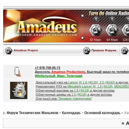
32 Kbps
64 Kbps
128 
Amadeus Project
Правила Форума
+7-978-708-85-73
Дроссель
Amadeus Productions
. Быстрый заказ по телефо
(
Мобильный, Макс, Телеграм
)
Дроссельный узел на
Lancer IX 1.6 (4G18), 2.0 (4G63)
и другие
Ремкомплект РХХ на
Mitsubishi Lancer IX, 1.6 (4G18), MD61985
Облегченный маховик на
1.6 (4G18)
и другие моторы
Облегченные шкивы на
1.6 (4G18)
и другие моторы
One-touch или
"Ленивые поворотники"
Форум Технических Маньяков
>
Календарь
>
Основной календарь
> Ав
«
А